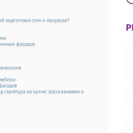
й подготовка стен к покраске?
Р
ами
хонных фасадов
нанесения
 мебели
фасадов
 гарнітура на кухне: рассказываем о