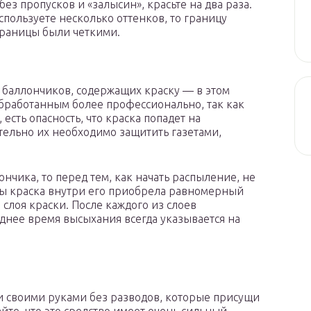
з пропусков и «залысин», красьте на два раза.
спользуете несколько оттенков, то границу
границы были четкими.
 баллончиков, содержащих краску — в этом
бработанным более профессионально, так как
сть опасность, что краска попадет на
ельно их необходимо защитить газетами,
нчика, то перед тем, как начать распыление, не
обы краска внутри его приобрела равномерный
слоя краски. После каждого из слоев
днее время высыхания всегда указывается на
ни своими руками без разводов, которые присущи