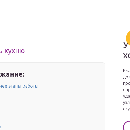
У
ь кухню
х
Рас
жание:
дол
про
нее этапы работы
опр
уда
узл
осу
в