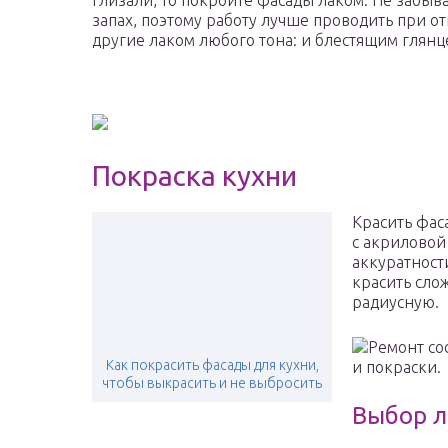
глизали, то покройте фасады лаком. Не забыва
запах, поэтому работу лучше проводить при 
другие лаком любого тона: и блестящим глян
Покраска кухни
Красить фас
с акриловой
аккуратност
красить сло
радиусную.
Ремонт сос
Как покрасить фасады для кухни,
и покраски.
чтобы выкрасить и не выбросить
Выбор л