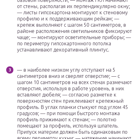
базовой поверхности; — монтаж ГКЛ начинают
от стены, располагая их перпендикулярно окну;
— листы гипсокартона монтируют к стеновому
профилю и к поддерживающим рейкам; —
крепеж выполняют с шагом 50 сантиметров, в
районе расположения светильников фиксируют
чаще; — монтируют осветительные приборы; —
по периметру гипсокартонного потолка
устанавливают декоративный плинтус.
— в наиболее низком углу отступают на 5
сантиметров вниз и сверлят отверстие; — с
шагом 10 сантиметров на всех стенах размечают
отверстия, используя в работе уровень, в них
вставляют дюбеля; — согласно разметке к
поверхностям стен приклеивают крепежный
профиль. В углах планки стыкуют под углом 45
градусов; — при помощи быстрого монтажа
профиль прижимают к стенам; — полотно
помещают за профиль, используя шпатель.
Припуск материи должен быть одинаковым по
всему периметру кухни; — натяжение начинают