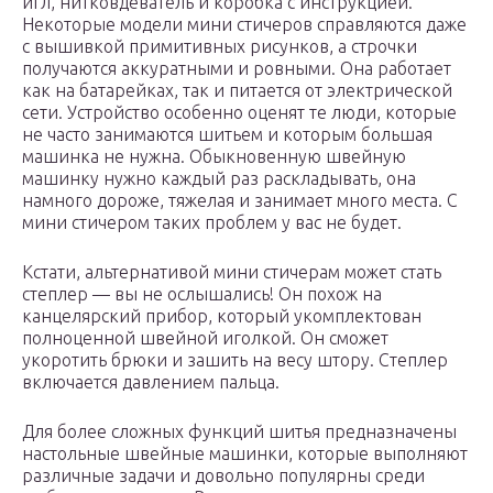
игл, нитковдеватель и коробка с инструкцией.
Некоторые модели мини стичеров справляются даже
с вышивкой примитивных рисунков, а строчки
получаются аккуратными и ровными. Она работает
как на батарейках, так и питается от электрической
сети. Устройство особенно оценят те люди, которые
не часто занимаются шитьем и которым большая
машинка не нужна. Обыкновенную швейную
машинку нужно каждый раз раскладывать, она
намного дороже, тяжелая и занимает много места. С
мини стичером таких проблем у вас не будет.
Кстати, альтернативой мини стичерам может стать
степлер — вы не ослышались! Он похож на
канцелярский прибор, который укомплектован
полноценной швейной иголкой. Он сможет
укоротить брюки и зашить на весу штору. Степлер
включается давлением пальца.
Для более сложных функций шитья предназначены
настольные швейные машинки, которые выполняют
различные задачи и довольно популярны среди