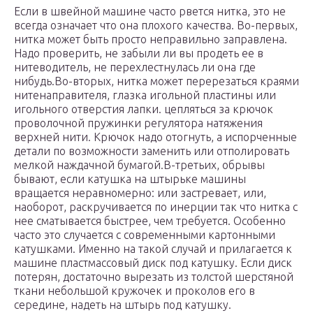
Если в швейной машине часто рвется нитка, это не
всегда означает что она плохого качества. Во-первых,
нитка может быть просто неправильно заправлена.
Надо проверить, не забыли ли вы продеть ее в
нитеводитель, не перехлестнулась ли она где
нибудь.Во-вторых, нитка может перерезаться краями
нитенаправителя, глазка игольной пластины или
игольного отверстия лапки. цепляться за крючок
проволочной пружинки регулятора натяжения
верхней нити. Крючок надо отогнуть, а испорченные
детали по возможности заменить или отполировать
мелкой наждачной бумагой.В-третьих, обрывы
бывают, если катушка на штырьке машины
вращается неравномерно: или застревает, или,
наоборот, раскручивается по инерции так что нитка с
нее сматывается быстрее, чем требуется. Особенно
часто это случается с современными картонными
катушками. Именно на такой случай и прилагается к
машине пластмассовый диск под катушку. Если диск
потерян, достаточно вырезать из толстой шерстяной
ткани небольшой кружочек и проколов его в
середине, надеть на штырь под катушку.