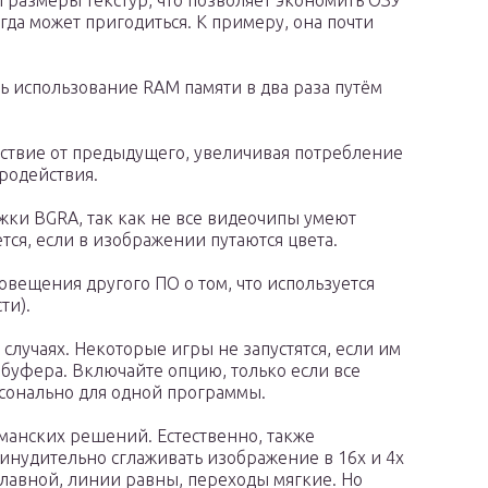
 и размеры текстур, что позволяет экономить ОЗУ
егда может пригодиться. К примеру, она почти
ть использование RAM памяти в два раза путём
ействие от предыдущего, увеличивая потребление
родействия.
ржки BGRA, так как не все видеочипы умеют
тся, если в изображении путаются цвета.
повещения другого ПО о том, что используется
ти).
 случаях. Некоторые игры не запустятся, если им
 буфера. Включайте опцию, только если все
сонально для одной программы.
манских решений. Естественно, также
инудительно сглаживать изображение в 16х и 4х
плавной, линии равны, переходы мягкие. Но