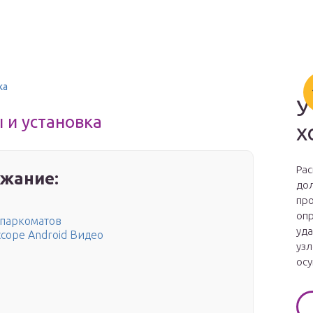
ка
У
 и установка
х
Рас
жание:
дол
про
опр
 паркоматов
уда
соре Android Видео
узл
осу