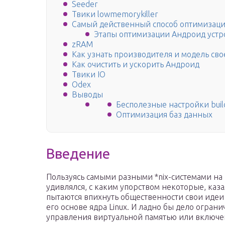
Seeder
Твики lowmemorykiller
Самый действенный способ оптимизации
Этапы оптимизации Андроид устр
zRAM
Как узнать производителя и модель св
Как очистить и ускорить Андроид
Твики IO
Odex
Выводы
Бесполезные настройки buil
Оптимизация баз данных
Введение
Пользуясь самыми разными *nix-системами на 
удивлялся, с каким упорством некоторые, каз
пытаются впихнуть общественности свои идеи
его основе ядра Linux. И ладно бы дело огра
управления виртуальной памятью или включе