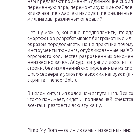
нам предлагают применить длиннющие скрип
переменную ядра, перемонтирующие файловы
включающие swap, активирующие различные
миллиарды различных операций.
Нет, ну можно, конечно, предположить, что я
смартфонов разрабатывают безграмотные ид
образом переделывать, но на практике почему
инструменты тюнинга, опубликованные на XDA,
огромного количества разрозненных рекомен
неизвестно зачем. Абсурд ситуации доходит то
строки, без изменений скопированные из скр
Linux-сервера в условиях высоких нагрузок (я
скрипта ThunderBolt!).
В целом ситуация более чем запутанная. Все сов
что-то понимает, сидят и, попивая чай, смеют
все-таки разгрести всю эту кашу.
Pimp My Rom — один из самых известных инст