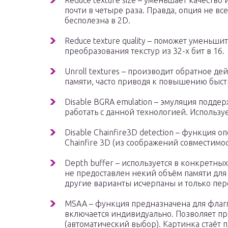
Reduce texture size – уменьшает качество
почти в четыре раза. Правда, опция не вс
бесполезна в 2D.
Reduce texture quality – поможет уменьши
преобразования текстур из 32-х бит в 16.
Unroll textures – производит обратное д
памяти, часто приводя к повышению быст
Disable BGRA emulation – эмуляция подде
работать с данной технологией. Используе
Disable Chainfire3D detection – функция о
Chainfire 3D (из соображений совместимос
Depth buffer – используется в конкретных
не предоставлен некий объём памяти для
другие варианты исчерпаны и только пер
MSAA – функция предназначена для флаг
включается индивидуально. Позволяет пр
(автоматический выбор). Картинка стаёт 