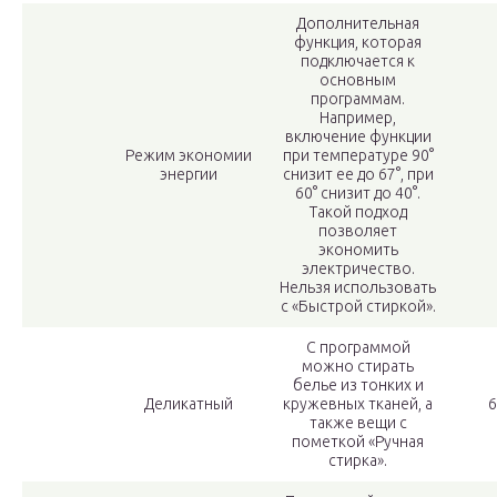
Дополнительная
функция, которая
подключается к
основным
программам.
Например,
включение функции
Режим экономии
при температуре 90°
энергии
снизит ее до 67°, при
60° снизит до 40°.
Такой подход
позволяет
экономить
электричество.
Нельзя использовать
с «Быстрой стиркой».
С программой
можно стирать
белье из тонких и
Деликатный
кружевных тканей, а
6
также вещи с
пометкой «Ручная
стирка».