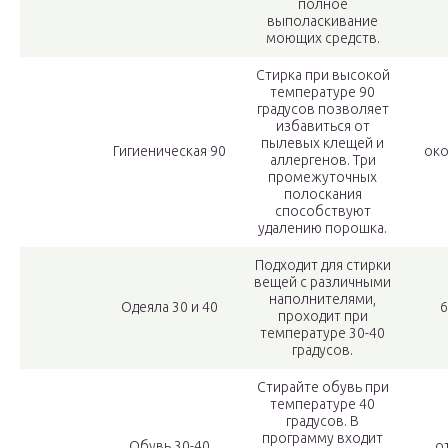
полное
выполаскивание
моющих средств.
Стирка при высокой
температуре 90
градусов позволяет
избавиться от
пылевых клещей и
Гигиеническая 90
око
аллергенов. Три
промежуточных
полоскания
способствуют
удалению порошка.
Подходит для стирки
вещей с различными
наполнителями,
Одеяла 30 и 40
6
проходит при
температуре 30-40
градусов.
Стирайте обувь при
температуре 40
градусов. В
программу входит
Обувь 30-40
о