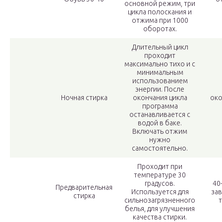
основной режим, три
цикла полоскания и
отжима при 1000
оборотах.
Длительный цикл
проходит
максимально тихо и с
минимальным
использованием
энергии. После
Ночная стирка
окончания цикла
око
программа
останавливается с
водой в баке.
Включать отжим
нужно
самостоятельно.
Проходит при
температуре 30
градусов.
40-
Предварительная
Используется для
зав
стирка
сильнозагрязненного
т
белья, для улучшения
качества стирки.