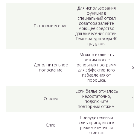
Для использования
функции в
специальный отдел
дозатора залейте
Пятновыведение
моющее средство
для выведения пятен.
Температура воды 40
градусов.
Можно включать
режим после
Дополнительное
основных программ
5
полоскание
для эффективного
избавления от
порошка.
Если белье отжалось
недостаточно,
Отжим
1
подключите
повторный отжим.
Принудительный
слив пригодится в
Слив
режиме «Ночная
стирка».