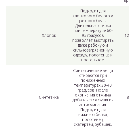
вр
Подходит для
хлопкового белого и
цветного белья.
Длительная стирка
при температуре 60-
Хлопок
95 градусов
12
позволяет выстирать
даже рабочую и
сильнозагрязненную
одежду, полотенца и
постельное.
Синтетические вещи
стираются при
пониженных
температурах 30-40
градусов. После
окончания отжима
Синтетика
8
добавляется функция
антисминания.
Подходит для
нижнего белья,
полотенец,
скатертей, рубашек.