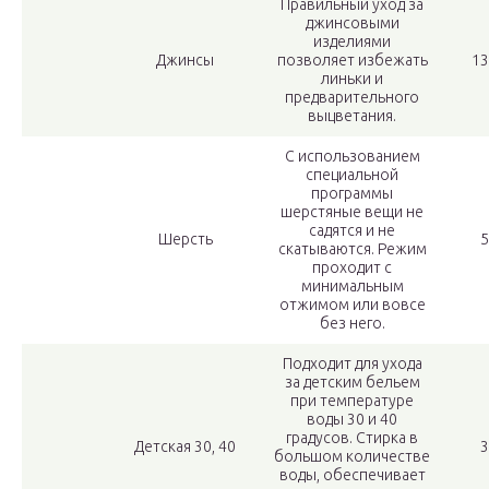
Правильный уход за
джинсовыми
изделиями
Джинсы
позволяет избежать
13
линьки и
предварительного
выцветания.
С использованием
специальной
программы
шерстяные вещи не
садятся и не
Шерсть
5
скатываются. Режим
проходит с
минимальным
отжимом или вовсе
без него.
Подходит для ухода
за детским бельем
при температуре
воды 30 и 40
градусов. Стирка в
Детская 30, 40
3
большом количестве
воды, обеспечивает