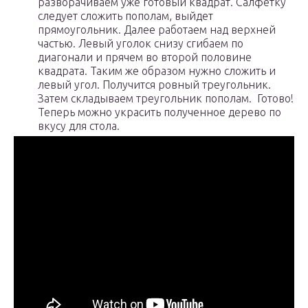
разворачиваем уже готовый квадрат. Салфетку
следует сложить пополам, выйдет
прямоугольник. Далее работаем над верхней
частью. Левый уголок снизу сгибаем по
диагонали и прячем во второй половине
квадрата. Таким же образом нужно сложить и
левый угол. Получится ровный треугольник.
Затем складываем треугольник пополам. Готово!
Теперь можно украсить полученное дерево по
вкусу для стола.