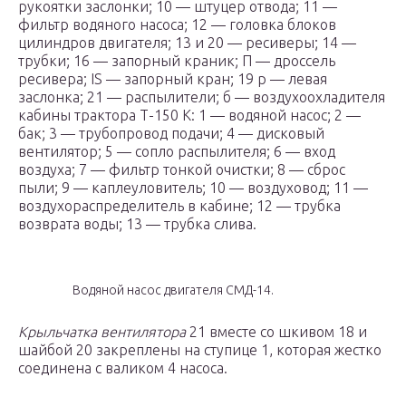
рукоятки заслонки; 10 — штуцер отвода; 11 —
фильтр водяного насоса; 12 — головка блоков
цилиндров двигателя; 13 и 20 — ресиверы; 14 —
трубки; 16 — запорный краник; П — дроссель
ресивера; IS — запорный кран; 19 р — левая
заслонка; 21 — распылители; б — воздухоохладителя
кабины трактора Т-150 К: 1 — водяной насос; 2 —
бак; 3 — трубопровод подачи; 4 — дисковый
вентилятор; 5 — сопло распылителя; 6 — вход
воздуха; 7 — фильтр тонкой очистки; 8 — сброс
пыли; 9 — каплеуловитель; 10 — воздуховод; 11 —
воздухораспределитель в кабине; 12 — трубка
возврата воды; 13 — трубка слива.
Водяной насос двигателя СМД-14.
Крыльчатка вентилятора
21 вместе со шкивом 18 и
шайбой 20 закреплены на ступице 1, которая жестко
соединена с валиком 4 насоса.