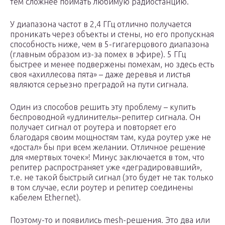
тем сложнее поймать любимую радиостанцию.
У диапазона частот в 2,4 ГГц отлично получается
проникать через объекты и стены, но его пропускная
способность ниже, чем в 5-гигагерцового диапазона
(главным образом из-за помех в эфире). 5 ГГц
быстрее и менее подвержены помехам, но здесь есть
своя «ахиллесова пята» – даже деревья и листья
являются серьезно преградой на пути сигнала.
Один из способов решить эту проблему – купить
беспроводной «удлинитель»-репитер сигнала. Он
получает сигнал от роутера и повторяет его
благодаря своим мощностям там, куда роутер уже не
«достал» бы при всем желании. Отличное решение
для «мертвых точек»! Минус заключается в том, что
репитер распространяет уже «деградировавший»,
т.е. не такой быстрый сигнал (это будет не так только
в том случае, если роутер и репитер соединены
кабелем Ethernet).
Поэтому-то и появились mesh-решения. Это два или