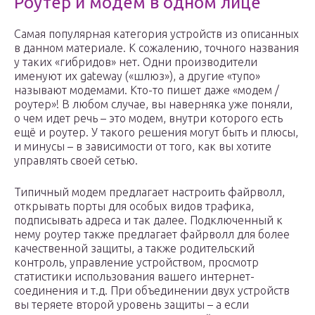
Роутер и модем в одном лице
Самая популярная категория устройств из описанных
в данном материале. К сожалению, точного названия
у таких «гибридов» нет. Одни производители
именуют их gateway («шлюз»), а другие «тупо»
называют модемами. Кто-то пишет даже «модем /
роутер»! В любом случае, вы наверняка уже поняли,
о чем идет речь – это модем, внутри которого есть
ещё и роутер. У такого решения могут быть и плюсы,
и минусы – в зависимости от того, как вы хотите
управлять своей сетью.
Типичный модем предлагает настроить файрволл,
открывать порты для особых видов трафика,
подписывать адреса и так далее. Подключенный к
нему роутер также предлагает файрволл для более
качественной защиты, а также родительский
контроль, управление устройством, просмотр
статистики использования вашего интернет-
соединения и т.д. При объединении двух устройств
вы теряете второй уровень защиты – а если