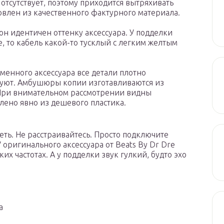
отсутствует, поэтому приходится вытряхивать
товлен из качественного фактурного материала.
н идентичен оттенку аксессуара. У подделки
, то кабель какой-то тусклый с легким желтым
менного аксессуара все детали плотно
твуют. Амбушюры копии изготавливаются из
 При внимательном рассмотрении видны
лено явно из дешевого пластика.
ть. Не расстраивайтесь. Просто подключите
 оригинального аксессуара от Beats By Dr Dre
их частотах. А у подделки звук гулкий, будто эхо
а