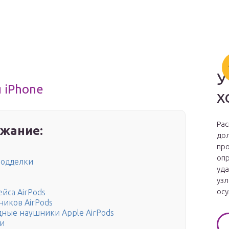
У
 iPhone
х
Рас
жание:
дол
про
опр
подделки
уда
узл
осу
йса AirPods
иков AirPods
ные наушники Apple AirPods
ии