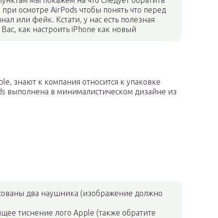
пунктам мы покажем на что следует обратить
при осмотре AirPods чтобы понять что перед
нал или фейк. Кстати, у нас есть полезная
я Вас, как настроить iPhone как новый
e, знают к компания относится к упаковке
ods выполнена в минималистическом дизайне из
исованы два наушника (изображение должно
ящее тиснение лого Apple (также обратите