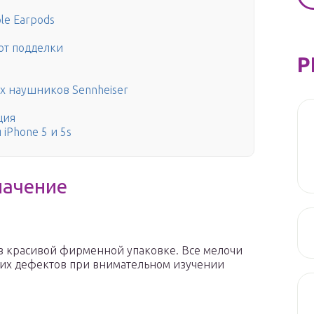
le Earpods
от подделки
Р
х наушников Sennheiser
ция
iPhone 5 и 5s
начение
в красивой фирменной упаковке. Все мелочи
ких дефектов при внимательном изучении