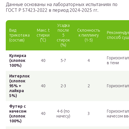
Данные основаны на лабораторных испытаниях по
ГОСТ Р 57423-2022 в период 2024-2025 гг.
Усадка
Вид
Макс. t
после
Склонность
Рекоменду
трикотажа
стирки
5
к пиллингу
способ суш
(состав)
(°C)
стирок
(1-5)
(%)
Кулирка
Горизонтал
(хлопок
40
5-7
4
в тени
100%)
Интерлок
(хлопок
95% +
40
2-3
2
Горизонтал
лайкра
5%)
Футер с
начесом
4-6 (по
Горизонтал
40
3
(хлопок
начесу)
начесом вв
100%)