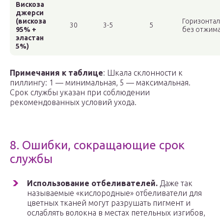
Вискоза
джерси
(вискоза
Горизонтал
30
3-5
5
95% +
без отжим
эластан
5%)
Примечания к таблице
: Шкала склонности к
пиллингу: 1 — минимальная, 5 — максимальная.
Срок службы указан при соблюдении
рекомендованных условий ухода.
8. Ошибки, сокращающие срок
службы
Использование отбеливателей.
Даже так
называемые «кислородные» отбеливатели для
цветных тканей могут разрушать пигмент и
ослаблять волокна в местах петельных изгибов,