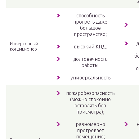
способность
прогреть даже
большое
пространство;
д
Инверторный
высокий КПД;
кондиционер
б
долговечность
работы;
о
универсальность
пожаробезопасность
(можно спокойно
оставлять без
присмотра);
равномерно
н
прогревает
помещение;