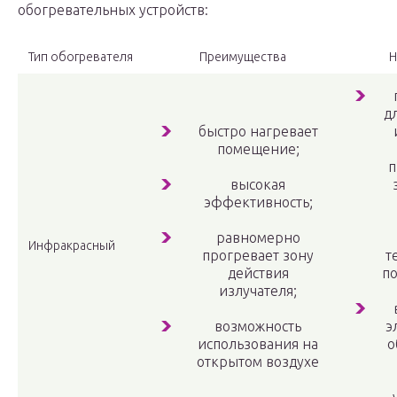
обогревательных устройств:
Тип обогревателя
Преимущества
Н
д
быстро нагревает
помещение;
п
высокая
эффективность;
равномерно
Инфракрасный
прогревает зону
т
действия
по
излучателя;
возможность
э
использования на
о
открытом воздухе