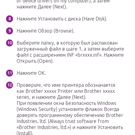
of device drivers on my computer), а затем
нажмите Далее (Next).
Нажмите Установить с диска (Have Disk).
Нажмите Обзор (Browse).
Выберите папку, в которую был распакован
загруженный файл в шаге 1, а затем выберите
файл с расширением INF «brxxxx.inf». Нажмите
Открыть (Open).
Нажмите OK.
Проверьте, что имя принтера обозначается
как Brother xxxxx Printer или Brother xxxxx
series, и нажмите Далее (Next).
При появлении окна Безопасность Windows
(Windows Security) установите флажок Всегда
доверять программному обеспечению Brother
Industries, ltd. (Always trust software from
«Brother Industries, ltd.») и нажмите Установить
(Install).