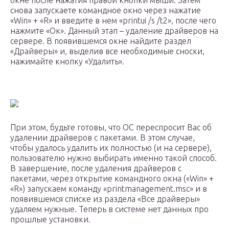
окне после нажатия правой кнопки мыши. Затем
снова запускаете командное окно через нажатие
«Win» + «R» и введите в нем «printui /s /t2», после чего
нажмите «Ок». Данный этап – удаление драйверов на
сервере. В появившемся окне найдите раздел
«Драйверы» и, выделив все необходимые сноски,
нажимайте кнопку «Удалить».
При этом, будьте готовы, что ОС переспросит Вас об
удалении драйверов с пакетами. В этом случае,
чтобы удалось удалить их полностью (и на сервере),
пользователю нужно выбирать именно такой способ.
В завершение, после удаления драйверов с
пакетами, через открытие командного окна («Win» +
«R») запускаем команду «printmanagement.msc» и в
появившемся списке из раздела «Все драйверы»
удаляем нужные. Теперь в системе нет данных про
прошлые установки.