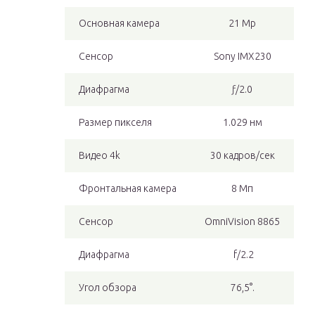
Основная камера
21 Mp
Сенсор
Sony IMX230
Диафрагма
ƒ/2.0
Размер пикселя
1.029 нм
Видео 4k
30 кадров/сек
Фронтальная камера
8 Мп
Сенсор
OmniVision 8865
Диафрагма
f/2.2
Угол обзора
76,5°.