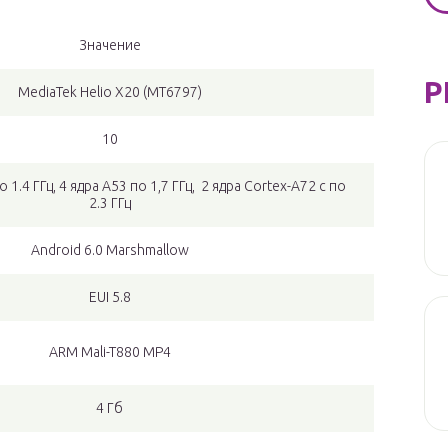
Значение
Р
MediaTek Helio X20 (MT6797)
10
 1.4 ГГц, 4 ядра A53 по 1,7 ГГц, 2 ядра Cortex-A72 с по
2.3 ГГц
Android 6.0 Marshmallow
EUI 5.8
ARM Mali-T880 MP4
4 Гб