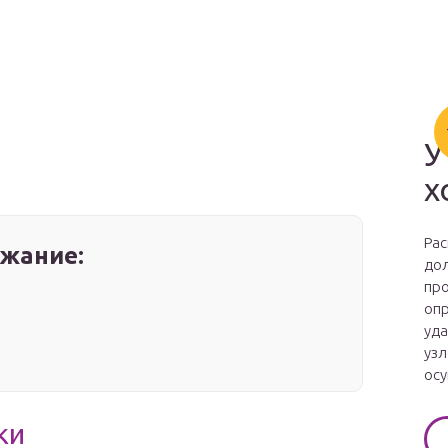
У
х
Рас
жание:
дол
про
опр
уда
узл
осу
ки