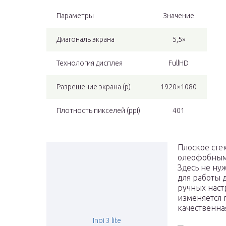
Параметры
Значение
Диагональ экрана
5,5»
Технология дисплея
FullHD
Разрешение экрана (p)
1920×1080
Плотность пикселей (ppi)
401
Плоское стек
олеофобным 
Здесь не ну
для работы 
ручных наст
изменяется 
качественна
Inoi 3 lite