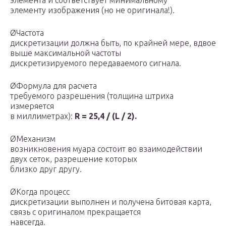
элемента и соответствует минимальному
элементу изображения (но не оригинала!).
ØЧастота
дискретизации должна быть, по крайней мере, вдвое
выше максимальной частоты
дискретизируемого передаваемого сигнала.
ØФормула для расчета
требуемого разрешения (толщина штриха
измеряется
в миллиметрах):
R = 25,4 / (L / 2).
ØМеханизм
возникновения муара состоит во взаимодействии
двух сеток, разрешение которых
близко друг другу.
ØКогда процесс
дискретизации выполнен и получена битовая карта,
связь с оригиналом прекращается
навсегда.