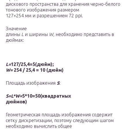
дискового пространства для хранения черно-белого
тонового изображения размером
127×254 мм и разрешением 72 ppi.
Значение
длины
L
и ширины
W,
необходимо представить в
дюймах:
L=
127/25,4=5(дюйм);
W=
254 / 25,4 = 10 (дюйм)
Площадь изображения
S
:
S=L*W=
5*10=50(квадратных
дюймов)
Геометрическая площадь изображения содержит
сетку дискретизации, поэтому следующим шагом
необходимо вычислить общее