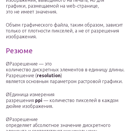
изображения, выводимого на печать, но для
графики, размещаемой на web-странице,
это не имеет значения.
Объем графического файла, таким образом, зависит
только от плотности пикселей, а не от разрешения
изображения.
Резюме
ØРазрешение — это
количество дискретных элементов в единицу длины.
Разрешение (
resolution
)
является основным параметром растровой графики.
ØЕдиница измерения
разрешения
ppi
— количество пикселей в каждом
дюйме изображения.
ØРазрешение
определяет абсолютное значение дискретного