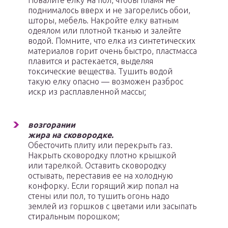
Пова­лите елку на пол, чтобы пламя не
поднималось вверх и не загорелись обои,
шторы, мебель. Накройте елку ватным
одеялом или плотной тканью и залейте
водой. Помните, что елка из синтетических
материалов горит очень быстро, пластмасса
плавится и растекается, выделяя
токсические вещества. Тушить во­дой
такую елку опасно — возможен разброс
искр из расплавленной массы;
возгорании
жира на сковородке.
Обесточить плиту или перекрыть газ.
На­крыть сковородку плотно крышкой
или тарелкой. Оставить сковородку
осты­вать, переставив ее на холодную
конфорку. Если горящий жир попал на
стены или пол, то тушить огонь надо
землей из горшков с цветами или засыпать
сти­ральным порошком;