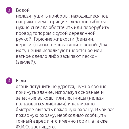
Водой
нельзя тушить приборы, находящиеся под
напряжением. Горящие элек­троприборы
нужно сначала обесточить или перерубить
провод топором с сухой деревянной
ручкой. Горючие жидкости (бензин,
керосин) также нельзя тушить водой. Для
их тушения используют шерстяное или
ватное одеяло либо засыпа­ют песком
(землей).
Если
огонь потушить не удается, нужно срочно
покинуть здание, используя основные и
запасные выходы или лестницы (нельзя
пользоваться лифтами) и как можно
быстрее вызвать пожарную охрану. Вызывая
пожарную охрану, необ­ходимо сообщить
точный адрес и что именно горит, а также
Ф.И.О. звонящего.