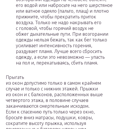
его водой или набросьте на него шерстяное
или ватное одеяло (пальто, плащ) и плотно
прижмите, чтобы пре­кратить приток
воздуха. Только не надо накрывать его
с головой, чтобы горя­чий воздух не
обжег дыхательные пути. При возгорании
одежды нельзя бежать, так как бег только
усиливает интенсивность горения,
раздувает пламя. Лучше всего сбросить
одежду, а если это невозможно — упасть
на пол и, перекатыва­ясь, сбить пламя.
Прыгать
из окон допустимо только в самом крайнем
случае и только с нижних этажей. Прыжки
из окон и с балконов, расположенных выше
четвертого эта­жа, в половине случаев
заканчиваются смертельным исходом.
Если к спасению путь только через окно,
бросьте вниз матрасы, подушки, ковры,
сократите вы­соту прыжка, используя