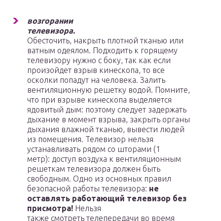
возгорании
телевизора.
Обесточить, накрыть плотной тканью или
ватным оде­ялом. Подходить к горящему
телевизору нужно с боку, так как если
произойдет взрыв кинескопа, то все
осколки попадут на человека. Залить
вентиляционную решетку водой. Помните,
что при взрыве кинескопа выделяется
ядовитый дым: поэтому следует задержать
дыхание в момент взрыва, закрыть органы
дыхания влажной тканью, вывести людей
из помещения. Телевизор нельзя
устанавли­вать рядом со шторами (1
метр): доступ воздуха к вентиляционным
решеткам телевизора должен быть
свободным. Одно из основных правил
безопасной ра­боты телевизора:
не
оставлять работающий телевизор без
присмотра!
Нель­зя
также смотреть телепередачи во время