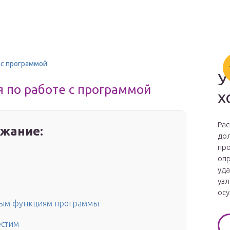
е с программой
У
я по работе с программой
х
Рас
жание:
дол
про
опр
уда
узл
осу
ным функциям программы
естим