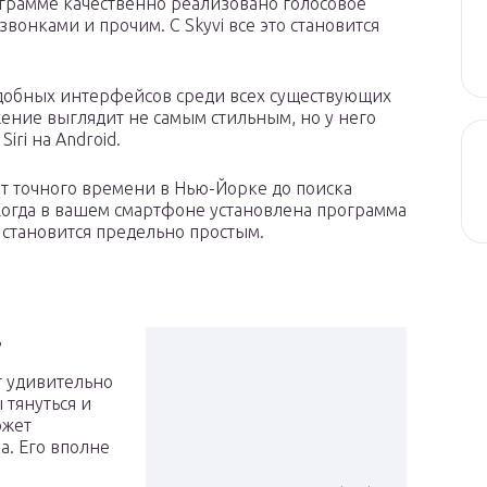
ограмме качественно реализовано голосовое
вонками и прочим. С Skyvi все это становится
 удобных интерфейсов среди всех существующих
ние выглядит не самым стильным, но у него
iri на Android.
 от точного времени в Нью-Йорке до поиска
 Когда в вашем смартфоне установлена программа
е становится предельно простым.
,
т удивительно
 тянуться и
ожет
а. Его вполне