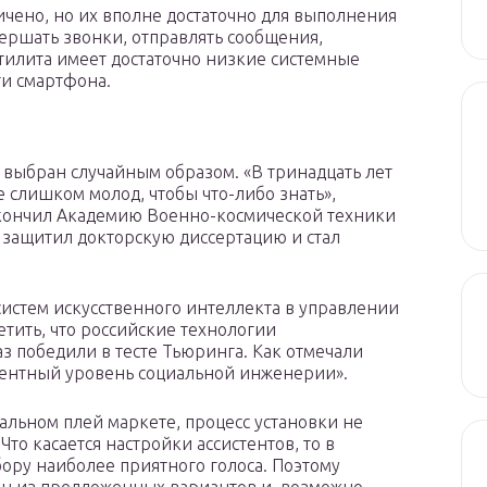
чено, но их вполне достаточно для выполнения
ершать звонки, отправлять сообщения,
утилита имеет достаточно низкие системные
ти смартфона.
л выбран случайным образом. «В тринадцать лет
не слишком молод, чтобы что-либо знать»,
окончил Академию Военно-космической техники
 защитил докторскую диссертацию и стал
истем искусственного интеллекта в управлении
тить, что российские технологии
з победили в тесте Тьюринга. Как отмечали
дентный уровень социальной инженерии».
льном плей маркете, процесс установки не
то касается настройки ассистентов, то в
бору наиболее приятного голоса. Поэтому