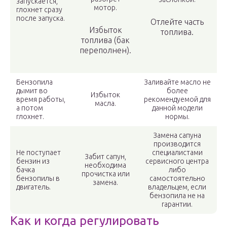
запускается,
мотор.
глохнет сразу
после запуска.
Отлейте часть
Избыток
топлива.
топлива (бак
переполнен).
Бензопила
Заливайте масло не
дымит во
более
Избыток
время работы,
рекомендуемой для
масла.
а потом
данной модели
глохнет.
нормы.
Замена сапуна
производится
Не поступает
специалистами
Забит сапун,
бензин из
сервисного центра
необходима
бачка
либо
прочистка или
бензопилы в
самостоятельно
замена.
двигатель.
владельцем, если
бензопила не на
гарантии.
Как и когда регулировать