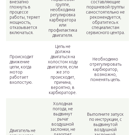
внезапно
составляющие
группе,
глохнуть в
поршневой группы
необходима
процессе
самостоятельно не
регулировка
работы, теряет
рекомендуется,
карбюратора
мощность,
обратитесь к
или
отказывается
специалистам
профилактика
включаться.
сервисного центра.
двигателя.
Цепь не
должна
Происходит
двигаться на
Необходимо
движение
холостом ходу
отрегулировать
цепи, когда
двигателя, если
карбюратор,
мотор
же это
возможно,
работает
происходит,
поменять цепь.
вхолостую.
причина,
вероятно, в
карбюраторе.
Холодная
погода, не
выдвинут
Выполните запуск
рычаг
по инструкции, с
воздушной
выдвинутой
заслонки, не
воздушной
Двигатель не
разогрет
заслонкой.