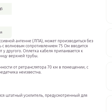
дБ
яя
сивной антенне (ЛПА), может производиться без
ль с волновым сопротивлением 75 Ом вводится
т у другого. Оплетка кабеля припаивается к
онцу верхней трубы.
ности от ретранслятора 70 км в помещении, с
редатчика неизвестна.
лся штатный усилитель, предусмотренный для