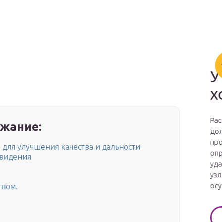
У
х
Рас
жание:
дол
про
для улучшения качества и дальности
опр
евидения
уда
узл
осу
твом.