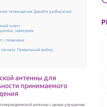
ное телевидение Давайте разбираться
Р
емый «снег»
ратики, зависания
т с помехами
 сигнала. Правильный выбор.
ы
ской антенны для
льности принимаемого
идения
логопериодической антенны с целью улучшения