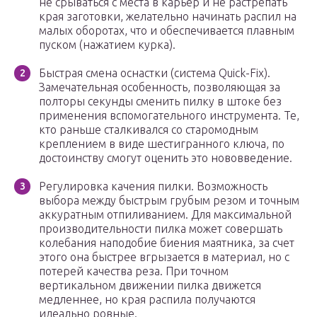
не срываться с места в карьер и не растрепать
края заготовки, желательно начинать распил на
малых оборотах, что и обеспечивается плавным
пуском (нажатием курка).
Быстрая смена оснастки (система Quick-Fix).
Замечательная особенность, позволяющая за
полторы секунды сменить пилку в штоке без
применения вспомогательного инструмента. Те,
кто раньше сталкивался со старомодным
креплением в виде шестигранного ключа, по
достоинству смогут оценить это нововведение.
Регулировка качения пилки. Возможность
выбора между быстрым грубым резом и точным
аккуратным отпиливанием. Для максимальной
производительности пилка может совершать
колебания наподобие биения маятника, за счет
этого она быстрее вгрызается в материал, но с
потерей качества реза. При точном
вертикальном движении пилка движется
медленнее, но края распила получаются
идеально ровные.