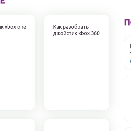
Е
П
к xbox one
Как разобрать
джойстик xbox 360