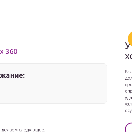
У
x 360
х
Рас
жание:
дол
про
опр
уда
узл
осу
, делаем следующее: