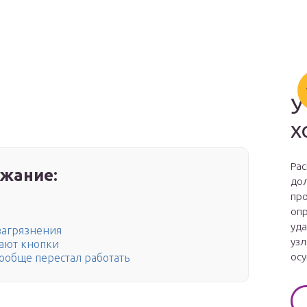
У
х
Рас
жание:
дол
про
опр
уда
 загрязнения
узл
вают кнопки
осу
вообще перестал работать