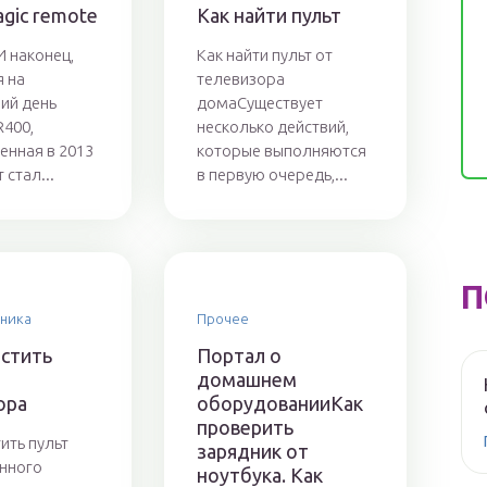
gic remote
Как найти пульт
 наконец,
Как найти пульт от
я на
телевизора
ий день
домаСуществует
400,
несколько действий,
енная в 2013
которые выполняются
 стал...
в первую очередь,...
П
хника
Прочее
истить
Портал о
домашнем
ора
оборудованииКак
проверить
ить пульт
зарядник от
нного
ноутбука. Как