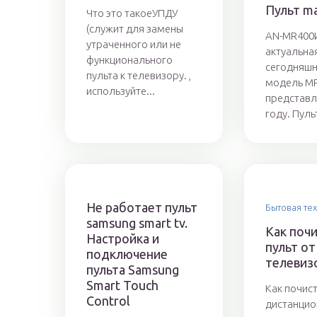
Пульт ma
Что это такоеУПДУ
(служит для замены
AN-MR400И
утраченного или не
актуальна
функционального
сегодняшн
пульта к телевизору. ,
модель MR
используйте...
представл
году. Пульт
Не работает пульт
Бытовая те
samsung smart tv.
Как поч
Настройка и
пульт от
подключение
телевиз
пульта Samsung
Smart Touch
Как почист
Control
дистанцио