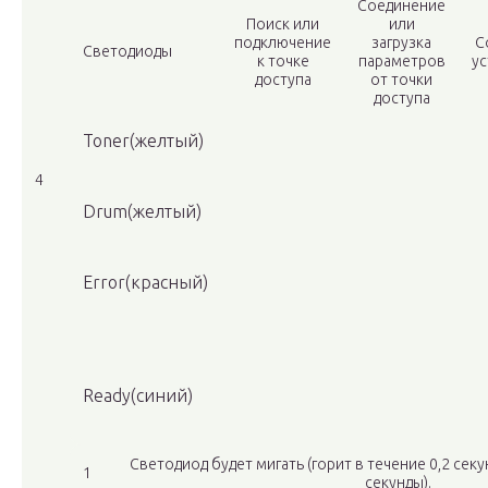
Соединение
Поиск или
или
подключение
загрузка
С
Светодиоды
к точке
параметров
у
доступа
от точки
доступа
Toner(желтый)
4
Drum(желтый)
Error(красный)
Ready(синий)
Светодиод будет мигать (горит в течение 0,2 секу
1
секунды).