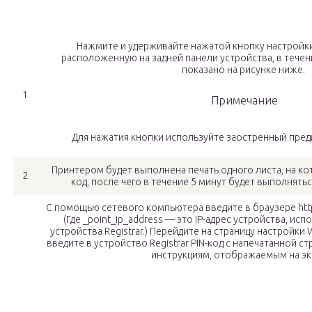
Нажмите и удерживайте нажатой кнопку настройк
расположенную на задней панели устройства, в течени
показано на рисунке ниже.
1
Примечание
Для нажатия кнопки используйте заостренный предм
Принтером будет выполнена печать одного листа, на кот
2
код, после чего в течение 5 минут будет выполнятьс
С помощью сетевого компьютера введите в браузере http:
(Где _point_ip_address — это IP-адрес устройства, ис
устройства Registrar.) Перейдите на страницу настройки WP
введите в устройство Registrar PIN-код с напечатанной ст
инструкциям, отображаемым на эк