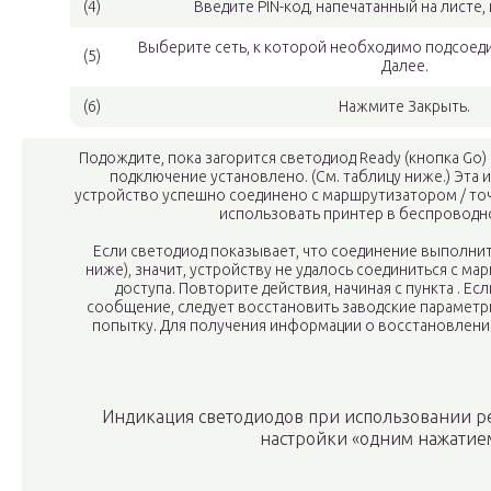
(4)
Введите PIN-код, напечатанный на листе,
Выберите сеть, к которой необходимо подсоеди
(5)
Далее.
(6)
Нажмите Закрыть.
Подождите, пока загорится светодиод Ready (кнопка Go)
подключение установлено. (См. таблицу ниже.) Эта и
устройство успешно соединено с маршрутизатором / точ
использовать принтер в беспроводно
Если светодиод показывает, что соединение выполнить
ниже), значит, устройству не удалось соединиться с м
доступа. Повторите действия, начиная с пункта . Е
сообщение, следует восстановить заводские параметр
попытку. Для получения информации о восстановлении
Индикация светодиодов при использовании 
настройки «одним нажатие