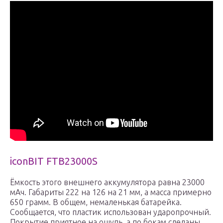
iconBIT FTB23000S
Ёмкость этого внешнего аккумулятора равна 23000
мАч. Габариты 222 на 126 на 21 мм, а масса примерно
650 грамм. В общем, немаленькая батарейка.
Сообщается, что пластик использован ударопрочный.
Покрытие приятное на ощупь, а по бокам сделаны