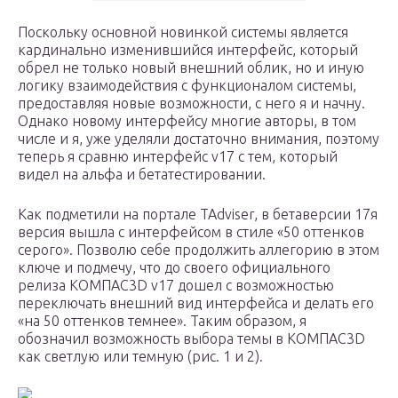
Поскольку основной новинкой системы является
кардинально изменившийся интерфейс, который
обрел не только новый внешний облик, но и иную
логику взаимодействия с функционалом системы,
предоставляя новые возможности, с него я и начну.
Однако новому интерфейсу многие авторы, в том
числе и я, уже уделяли достаточно внимания, поэтому
теперь я сравню интерфейс v17 с тем, который
видел на альфа­ и бета­тестировании.
Как подметили на портале TAdviser, в бета­версии 17­я
версия вышла с интерфейсом в стиле «50 оттенков
серого». Позволю себе продолжить аллегорию в этом
ключе и подмечу, что до своего официального
релиза КОМПАС­3D v17 дошел с возможностью
переключать внешний вид интерфейса и делать его
«на 50 оттенков темнее». Таким образом, я
обозначил возможность выбора темы в КОМПАС­3D
как светлую или темную (рис. 1 и 2).