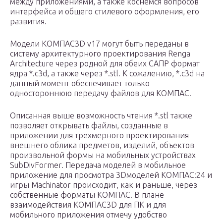
между приложениями, а также коснемся вопросов
интерфейса и общего стилевого оформления, его
развития.
Модели КОМПАС­3D v17 могут быть переданы в
систему архитектурного проектирования Renga
Architecture через родной для обеих САПР формат
ядра *.c3d, а также через *.stl. К сожалению, *.c3d на
данный момент обеспечивает только
одностороннюю передачу файлов для КОМПАС.
Описанная выше возможность чтения *.stl также
позволяет открывать файлы, созданные в
приложении для трехмерного проектирования
внешнего облика предметов, изделий, объектов
произвольной формы на мобильных устройствах
SubDivFormer. Передача моделей в мобильное
приложение для просмотра 3D­моделей КОМПАС:24 и
игры Machinator происходит, как и раньше, через
собственные форматы КОМПАС. В плане
взаимодействия КОМПАС­3D для ПК и для
мобильного приложения отмечу удобство