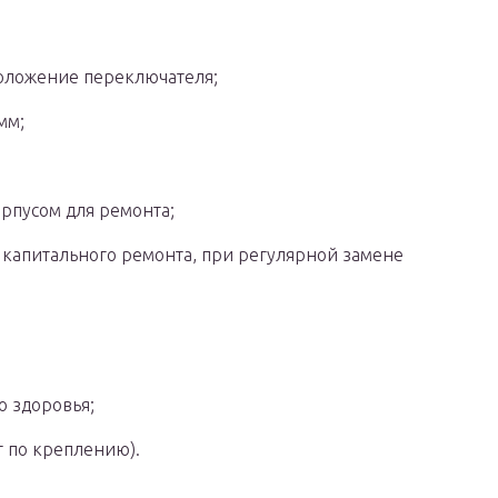
положение переключателя;
мм;
орпусом для ремонта;
з капитального ремонта, при регулярной замене
о здоровья;
т по креплению).