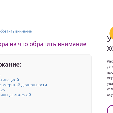
 обратить внимание
У
ра на что обратить внимание
х
Рас
жание:
дол
про
ы
опр
ьтивацией
уда
фермерской деятельности
узл
дач
осу
виды двигателей