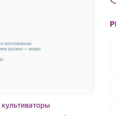
Р
го изготовления
оими руками — видео
ты
 культиваторы