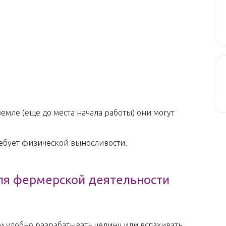
емле (еще до места начала работы) они могут
ребует физической выносливости.
для фермерской деятельности
 удобно разрабатывать целину или вспахивать