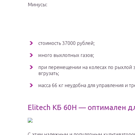
Минусы:
стоимость 37000 рублей;
много выхлопных газов;
при перемещении на колесах по рыхлой з
вгрузать;
масса 66 кг неудобна для управления и т
Elitech КБ 60Н — оптимален 
С этим надежным и популярным культиватором