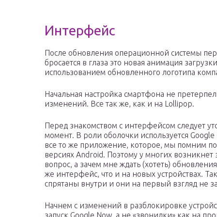
Интерфейс
После обновления операционной системы перв
бросается в глаза это новая анимация загрузк
использованием обновленного логотипа компа
Начальная настройка смартфона не претерпел
изменений. Все так же, как и на Lollipop.
Перед знакомством с интерфейсом следует ут
момент. В роли оболочки используется Google С
все то же приложение, которое, мы помним п
версиях Android. Поэтому у многих возникнет
вопрос, а зачем мне ждать (хотеть) обновления
же интерфейс, что и на новых устройствах. Т
спрятаны внутри и они на первый взгляд не за
Начнем с изменений в разблокировке устройст
запуск Google Now, а не «звонилки» как на п