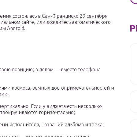
ления состоялась в Сан-Франциско 29 сентября
иальном сайте, или дождитесь автоматического
Р
ы Android.
свою позицию; в левом — вместо телефона
иями космоса, земных достопримечательностей и
рии;
ертикально. Если у виджета есть несколько
 прокручиваются горизонтально;
ени исполнителя, названии альбома и трека;
го стола — жестом переместив иконку