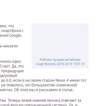
ое, что
и смартфона с
нии Google.
а никаких
Рейтинг лучших китайских
очнить один
смартфонов 2018-2019. ТОП 16
тарт. Да, это
о предыдущих
 здоровый
 до 6.0, если я на своем старом Nexus 4 имею тот
ак уж повелось, что большинство изменений
метны. Об этом мы и расскажем в статье.
ва. Теперь левая нижняя иконка отвечает за
рошлой версии операционной системы. Да, и