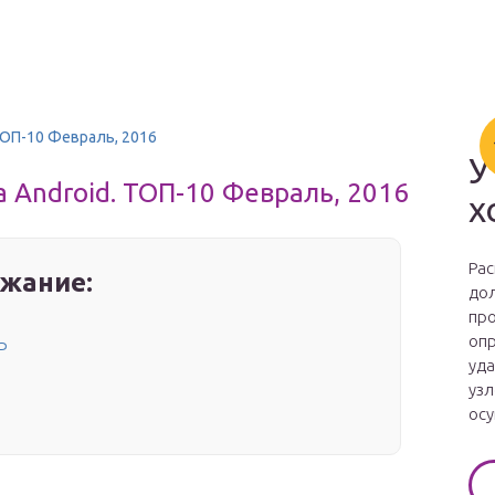
ТОП-10 Февраль, 2016
У
 Android. ТОП-10 Февраль, 2016
х
Рас
жание:
дол
про
опр
P
уда
узл
осу