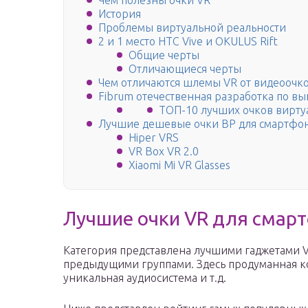
Чем полезны очки VR
История
Проблемы виртуальной реальности
2 и 1 место HTC Vive и OKULUS Rift
Общие черты
Отличающиеся черты
Чем отличаются шлемы VR от видеоочко
Fibrum отечественная разработка по в
ТОП-10 лучших очков вирту
Лучшие дешевые очки ВР для смартфо
Hiper VRS
VR Box VR 2.0
Xiaomi Mi VR Glasses
Лучшие очки VR для смар
Категория представлена лучшими гаджетами VR
предыдущими группами. Здесь продуманная ко
уникальная аудиосистема и т.д.