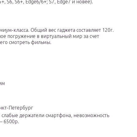
 S6, S6+, Edge6/6+; S7, Edge7 и новее).
иум-класса. Общий вес гаджета составляет 120г.
ное погружение в виртуальный мир за счет
его смотреть фильмы.
мм
нкт-Петербург
, слабые держатели смартфона, невозможность
– 6500р.