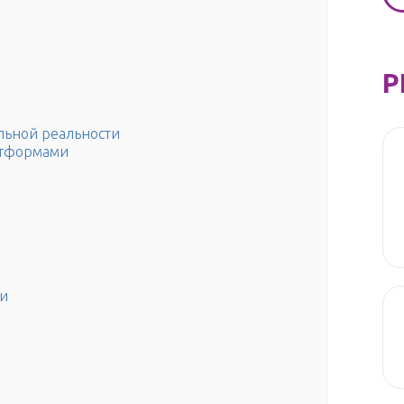
Р
льной реальности
атформами
ки