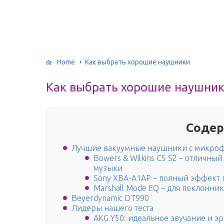
Home
Как выбрать хорошие наушники
Как выбрать хорошие наушни
Содер
Лучшие вакуумные наушники с микро
Bowers & Wilkins C5 S2 – отличны
музыки
Sony XBA-A1AP – полный эффект 
Marshall Mode EQ – для поклонни
Beyerdynamic DT990
Лидеры нашего теста
AKG Y50: идеальное звучание и э