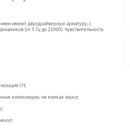
нием имеют двухдрайверную арматуру, с
намиков (от 5 Гц до 25000). Чувствительность
лизация СЧ;
ные композиции, не комкая звуки;
о;
чехол;