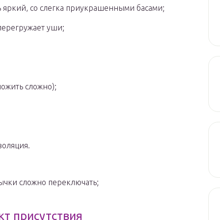
 яркий, со слегка приукрашенными басами;
перегружает уши;
ложить сложно);
золяция.
вычки сложно переключать;
кт присутствия