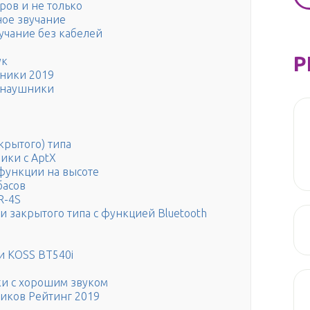
еров и не только
ное звучание
звучание без кабелей
Р
ук
ники 2019
 наушники
крытого) типа
ики с AptX
е функции на высоте
басов
R-4S
 закрытого типа с функцией Bluetooth
и KOSS BT540i
и с хорошим звуком
иков Рейтинг 2019