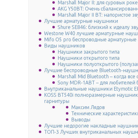
Marshall Major II: для суровых рок
AKG Y50BT: Очень сбалансирован
Marshall Major II BT: напористое 
Лучшие арматурные наушники
Shure SE846: близкий к идеалу зв
Westone W40 лучшие арматурные науш
Mifo O5 pro беспроводные арматурные
Виды наушников
Наушники закрытого типа
Наушники открытого типа
Наушники полуоткрытого (полуза
Лучшие беспроводные Bluetooth-наушн
Marshall Mid Bluetooth – когда вс
Sony MDR-1ABT – для любителей 
Внутриканальные наушники Etymotic E
KOSS BT540i полноразмерные наушники
гарнитуры
Максим Лядов
Технические характеристик
Выводы
Лучшие недорогие накладные наушник
ТОП-3 Лучших внутриканальных наушн