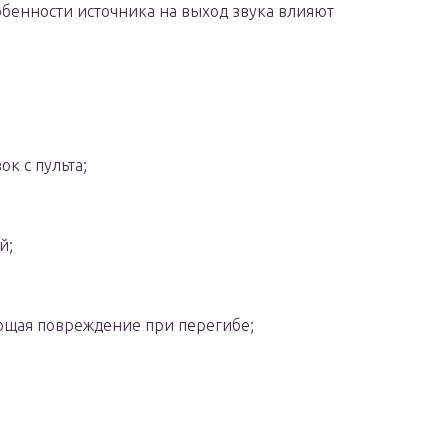
обенности источника на выход звука влияют
к с пульта;
й;
ющая повреждение при перегибе;