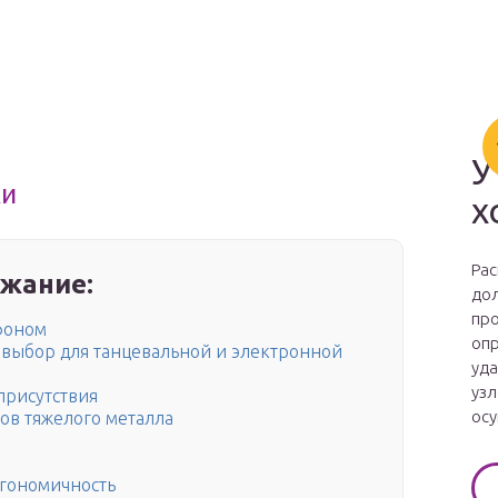
У
ки
х
Рас
жание:
дол
про
фоном
опр
й выбор для танцевальной и электронной
уда
узл
присутствия
осу
ков тяжелого металла
ргономичность