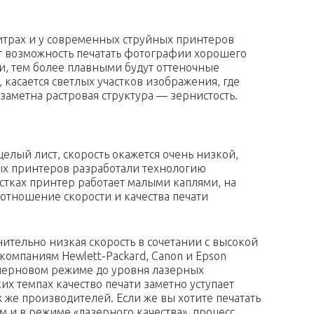
итрах и у современных струйных принтеров
даёт возможность печатать фотографии хорошего
и, тем более плавными будут оттеночные
 касается светлых участков изображения, где
аметна растровая структура — зернистость.
елый лист, скорость окажется очень низкой,
х принтеров разработали технологию
астках принтер работает малыми каплями, на
отношение скорости и качества печати
тельно низкая скорость в сочетании с высокой
компаниям Hewlett-Packard, Canon и Epson
в черновом режиме до уровня лазерных
их темпах качество печати заметно уступает
 же производителей. Если же вы хотите печатать
 и в режиме «лазерного качества», процесс