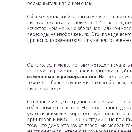
ролью выталкивающей силы.
Объём чернильной капли измеряется в пикол
высокого класса составляет от 1-1,5 пл, что 
качества. Чем меньше объём чернильной капл
переходы на изображениях. Это, прежде всего,
при использовании больших капель особенно з
Однако, если «ювелирным» методом печатать ц
поэтому современные производители струйны
изменяемого размера капли
. На светлых уч
тёмных — более крупными. Таким образом, со
выравнивается.
Основные минусы струйных решений — сравни
себестоимостью печати. На сегодняшний день 
удалось повысить скорость струйной печати 
принтеров и МФУ — 30-35 стр/мин. Но при так
тому, что демонстрируют лазерные модели тех
на струйном принтере с высоким разрешением