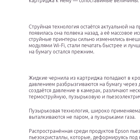
картриджа к нему — сопоставимые величины.
Струйная технология остаётся актуальной на 
появилась она полвека назад, а её массовое ис
струйные принтеры сильно изменились внешн
модулями Wi-Fi, стали печатать быстрее и лу
на бумагу остался прежним.
Жидкие чернила из картриджа попадают в кро
давлением разбрызгиваются на бумагу через д
создаётся давление в камерах, различают нес
термоструйную, пузырьковую и пьезоэлектри
Пузырьковая технология, широко применяемая
выталкиваются не паром, а пузырьками газа.
Распространённая среди продуктов Epson пье
пьезокристаллы, которые, деформируясь под в