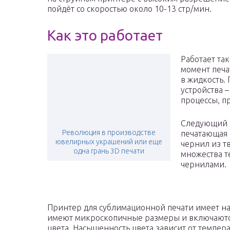
пойдёт со скоростью около 10-13 стр/мин.
Как это работает
Работает та
момент печа
в жидкость.
устройства 
процессы, п
Следующий 
Революция в производстве
печатающая 
ювелирных украшений или еще
чернил из т
одна грань 3D печати
множества т
чернилами.
Принтер для сублимационной печати имеет наг
имеют микроскопичные размеры и включаются
цвета. Насыщенность цвета зависит от темпер