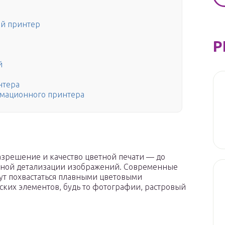
ый принтер
Р
й
нтера
имационного принтера
азрешение и качество цветной печати — до
ходной детализации изображений. Современные
гут похвастаться плавными цветовыми
ких элементов, будь то фотографии, растровый