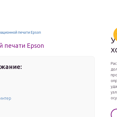
ационной печати Epson
У
 печати Epson
х
Рас
жание:
дол
про
опр
уда
узл
осу
интер