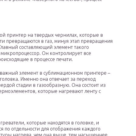
кой принтер на твердых чернилах, которые в
ти превращаются в газ, минуя этап превращения
 Главный составляющий элемент такого
– микропроцессор. Он контролирует все
роисходящие в процессе печати.
важный элемент в сублимационном принтере –
головка. Именно она отвечает за переход
вердой стадии в газообразную. Она состоит из
ермоэлементов, которые нагревают ленту с
реватели, которые находятся в головке, и
 по отдельности для отображения каждого
атуры нагрева, чем она выше, тем насыщеннее