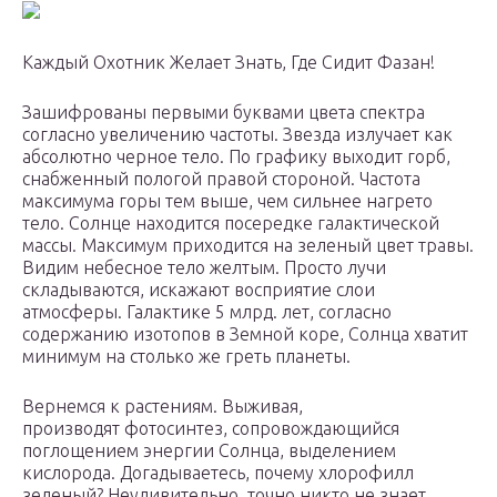
Каждый Охотник Желает Знать, Где Сидит Фазан!
Зашифрованы первыми буквами цвета спектра
согласно увеличению частоты. Звезда излучает как
абсолютно черное тело. По графику выходит горб,
снабженный пологой правой стороной. Частота
максимума горы тем выше, чем сильнее нагрето
тело. Солнце находится посередке галактической
массы. Максимум приходится на зеленый цвет травы.
Видим небесное тело желтым. Просто лучи
складываются, искажают восприятие слои
атмосферы. Галактике 5 млрд. лет, согласно
содержанию изотопов в Земной коре, Солнца хватит
минимум на столько же греть планеты.
Вернемся к растениям. Выживая,
производят фотосинтез, сопровождающийся
поглощением энергии Солнца, выделением
кислорода. Догадываетесь, почему хлорофилл
зеленый? Неудивительно, точно никто не знает