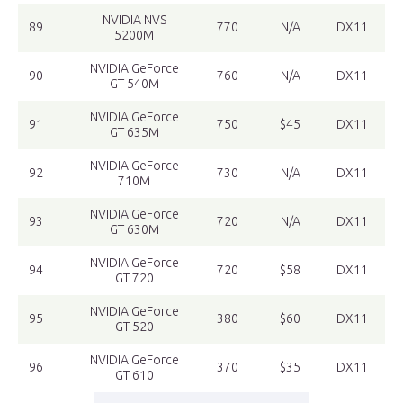
NVIDIA NVS
89
770
N/A
DX11
5200M
NVIDIA GeForce
90
760
N/A
DX11
GT 540M
NVIDIA GeForce
91
750
$45
DX11
GT 635M
NVIDIA GeForce
92
730
N/A
DX11
710M
NVIDIA GeForce
93
720
N/A
DX11
GT 630M
NVIDIA GeForce
94
720
$58
DX11
GT 720
NVIDIA GeForce
95
380
$60
DX11
GT 520
NVIDIA GeForce
96
370
$35
DX11
GT 610