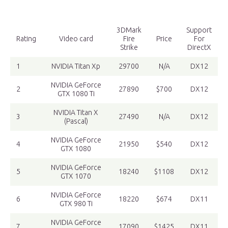
3DMark
Support
Rating
Video card
Fire
Price
For
Strike
DirectX
1
NVIDIA Titan Xp
29700
N/A
DX12
NVIDIA GeForce
2
27890
$700
DX12
GTX 1080 Ti
NVIDIA Titan X
3
27490
N/A
DX12
(Pascal)
NVIDIA GeForce
4
21950
$540
DX12
GTX 1080
NVIDIA GeForce
5
18240
$1108
DX12
GTX 1070
NVIDIA GeForce
6
18220
$674
DX11
GTX 980 Ti
NVIDIA GeForce
7
17090
$1425
DX11