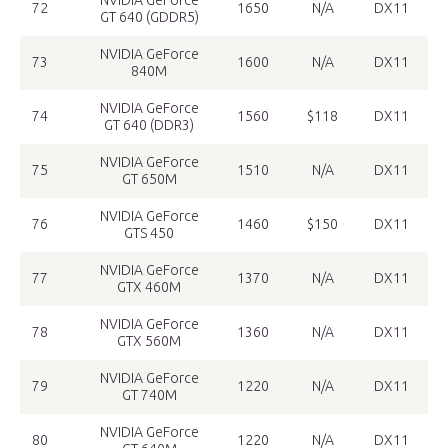
NVIDIA GeForce
72
1650
N/A
DX11
GT 640 (GDDR5)
NVIDIA GeForce
73
1600
N/A
DX11
840M
NVIDIA GeForce
74
1560
$118
DX11
GT 640 (DDR3)
NVIDIA GeForce
75
1510
N/A
DX11
GT 650M
NVIDIA GeForce
76
1460
$150
DX11
GTS 450
NVIDIA GeForce
77
1370
N/A
DX11
GTX 460M
NVIDIA GeForce
78
1360
N/A
DX11
GTX 560M
NVIDIA GeForce
79
1220
N/A
DX11
GT 740M
NVIDIA GeForce
80
1220
N/A
DX11