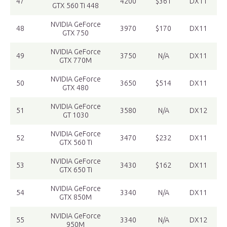
47
4200
$361
DX11
GTX 560 Ti 448
NVIDIA GeForce
48
3970
$170
DX11
GTX 750
NVIDIA GeForce
49
3750
N/A
DX11
GTX 770M
NVIDIA GeForce
50
3650
$514
DX11
GTX 480
NVIDIA GeForce
51
3580
N/A
DX12
GT 1030
NVIDIA GeForce
52
3470
$232
DX11
GTX 560 Ti
NVIDIA GeForce
53
3430
$162
DX11
GTX 650 Ti
NVIDIA GeForce
54
3340
N/A
DX11
GTX 850M
NVIDIA GeForce
55
3340
N/A
DX12
950M