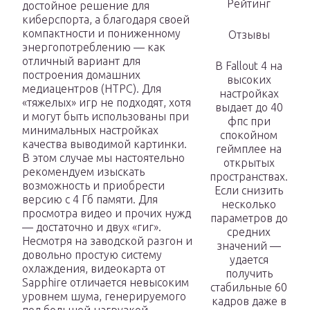
Рейтинг
достойное решение для
киберспорта, а благодаря своей
компактности и пониженному
Отзывы
энергопотреблению — как
отличный вариант для
В Fallout 4 на
построения домашних
высоких
медиацентров (HTPC). Для
настройках
«тяжелых» игр не подходят, хотя
выдает до 40
и могут быть использованы при
фпс при
минимальных настройках
спокойном
качества выводимой картинки.
геймплее на
В этом случае мы настоятельно
открытых
рекомендуем изыскать
пространствах.
возможность и приобрести
Если снизить
версию с 4 Гб памяти. Для
несколько
просмотра видео и прочих нужд
параметров до
— достаточно и двух «гиг».
средних
Несмотря на заводской разгон и
значений —
довольно простую систему
удается
охлаждения, видеокарта от
получить
Sapphire отличается невысоким
стабильные 60
уровнем шума, генерируемого
кадров даже в