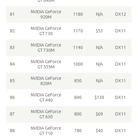
GT 640M
NVIDIA GeForce
81
1180
N/A
DX12
920M
NVIDIA GeForce
82
1170
$53
DX11
GT 730
NVIDIA GeForce
83
1140
N/A
DX11
GT 730M
NVIDIA GeForce
84
1000
N/A
DX11
GT 555M
NVIDIA GeForce
85
850
N/A
DX11
820M
NVIDIA GeForce
86
840
$130
DX11
GT 440
NVIDIA GeForce
87
800
$69
DX11
GT 630
NVIDIA GeForce
88
780
$40
DX11
GT 710