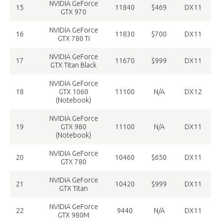
NVIDIA GeForce
15
11840
$469
DX11
GTX 970
NVIDIA GeForce
16
11830
$700
DX11
GTX 780 Ti
NVIDIA GeForce
17
11670
$999
DX11
GTX Titan Black
NVIDIA GeForce
18
GTX 1060
11100
N/A
DX12
(Notebook)
NVIDIA GeForce
19
GTX 980
11100
N/A
DX11
(Notebook)
NVIDIA GeForce
20
10460
$650
DX11
GTX 780
NVIDIA GeForce
21
10420
$999
DX11
GTX Titan
NVIDIA GeForce
22
9440
N/A
DX11
GTX 980M