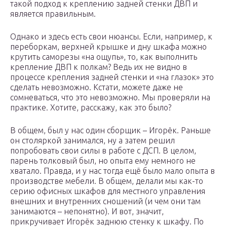
такой подход к креплению задней стенки ДВП и
является правильным.
Однако и здесь есть свои нюансы. Если, например, к
переборкам, верхней крышке и дну шкафа можно
крутить саморезы «на ощупь», то, как выполнить
крепление ДВП к полкам? Ведь их не видно в
процессе крепления задней стенки и «на глазок» это
сделать невозможно. Кстати, можете даже не
сомневаться, что это невозможно. Мы проверяли на
практике. Хотите, расскажу, как это было?
В общем, был у нас один сборщик – Игорёк. Раньше
он столяркой занимался, ну а затем решил
попробовать свои силы в работе с ДСП. В целом,
парень толковый был, но опыта ему немного не
хватало. Правда, и у нас тогда ещё было мало опыта в
производстве мебели. В общем, делали мы как-то
серию офисных шкафов для местного управления
внешних и внутренних сношений (и чем они там
занимаются – непонятно). И вот, значит,
прикручивает Игорёк заднюю стенку к шкафу. По