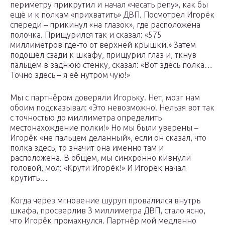
периметру прикрутил и начал «чесать репу», как бы
ещё и к полкам «прихватить» ДВП. Посмотрел Игорёк
спереди – прикинул «на глазок», где расположена
полочка. Прищурился так и сказал: «575
миллиметров где-то от верхней крышки!» Затем
подошёл сзади к шкафу, прищурил глаз и, ткнув
пальцем в заднюю стенку, сказал: «Вот здесь полка…
Точно здесь – я её нутром чую!»
Мы с партнёром доверяли Игорьку. Нет, мозг нам
обоим подсказывал: «Это невозможно! Нельзя вот так
с точностью до миллиметра определить
местонахождение полки!» Но мы были уверены –
Игорёк «не пальцем деланный», если он сказал, что
полка здесь, то значит она именно там и
расположена. В общем, мы синхронно кивнули
головой, мол: «Крути Игорёк!» И Игорёк начал
крутить…
Когда через мгновение шуруп провалился внутрь
шкафа, просверлив 3 миллиметра ДВП, стало ясно,
что Игорёк промахнулся. Партнёр мой медленно