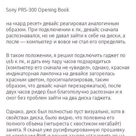
Sony PRS-300 Opening Book
на «хард ресет» девайс реагировал аналогичным
образом. При подключении к пк, девайс сначала
распознавался, но не давал зайти к себе на диски, а
после — компьютер и вовсе не стал его определять.
В таком положении, я решил подключить гаджет по
usb к пк, и дать ему пару часов подзарядиться
(компьютер его сначала не «увидел», однако, красная
индикаторная лампочка на девайсе загорелась
красным цветом, просигнализировав, таким
образом, что девайс начал перезаряжаться), после
двух часов ридер был благополучно распознан и я
смог без проблем зайти на два диска гаджета.
Однако, диск был полностью пуст визуально, хотя в
свойствах диска, было видно, что половина его
полного объема (четыреста с хвостиком мегабайт)
занята. Я скачал уже русифицированную прошивку
от компании Bigit и решил заново установить ее на