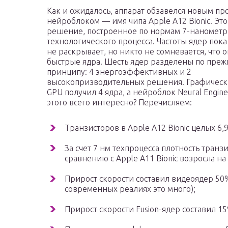
Как и ожидалось, аппарат обзавелся новым пр
нейроблоком — имя чипа Apple A12 Bionic. Эт
решение, построенное по нормам 7-нанометр
технологического процесса. Частоты ядер пока
не раскрывает, но никто не сомневается, что 
быстрые ядра. Шесть ядер разделены по пре
принципу: 4 энергоэффективных и 2
высокопризводительных решения. Графическ
GPU получил 4 ядра, а нейроблок Neural Engine 
этого всего интересно? Перечисляем:
Транзисторов в Apple A12 Bionic целых 6,
За счет 7 нм техпроцесса плотность транз
сравнению с Apple A11 Bionic возросла на
Прирост скорости составил видеоядер 50%
современных реалиях это много);
Прирост скорости Fusion-ядер составил 15