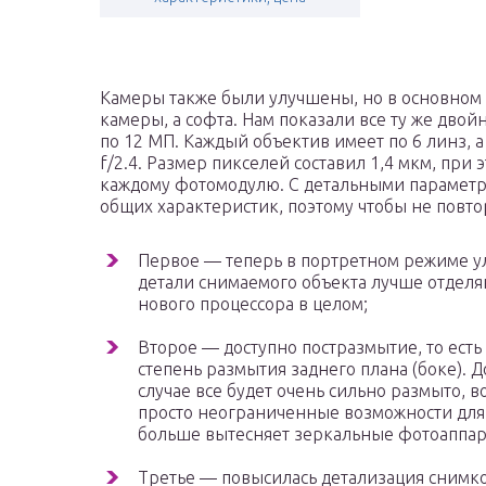
Камеры также были улучшены, но в основном
камеры, а софта. Нам показали все ту же дв
по 12 МП. Каждый объектив имеет по 6 линз, а 
f/2.4. Размер пикселей составил 1,4 мкм, при
каждому фотомодулю. С детальными параметр
общих характеристик, поэтому чтобы не повт
Первое — теперь в портретном режиме ул
детали снимаемого объекта лучше отделяю
нового процессора в целом;
Второе — доступно постразмытие, то ест
степень размытия заднего плана (боке). Д
случае все будет очень сильно размыто, в
просто неограниченные возможности для 
больше вытесняет зеркальные фотоаппара
Третье — повысилась детализация снимков