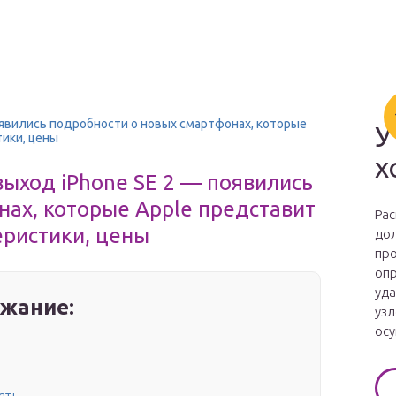
оявились подробности о новых смартфонах, которые
У
тики, цены
х
выход iPhone SE 2 — появились
нах, которые Apple представит
Рас
еристики, цены
дол
про
опр
уда
жание:
узл
осу