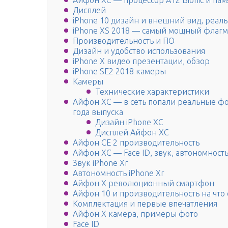
Айфон ХС — процессор A12 Bionic и пам
Дисплей
iPhone 10 дизайн и внешний вид, реал
iPhone XS 2018 — самый мощный флагма
Производительность и ПО
Дизайн и удобство использования
iPhone X видео презентации, обзор
iPhone SE2 2018 камеры
Камеры
Технические характеристики
Айфон ХС — в сеть попали реальные фо
года выпуска
Дизайн iPhone XC
Дисплей Айфон ХС
Айфон СЕ 2 производительность
Айфон ХС — Face ID, звук, автономность
Звук iPhone Xr
Автономность iPhone Xr
Айфон Х революционный смартфон
Айфон 10 и производительность на что 
Комплектация и первые впечатления
Айфон Х камера, примеры фото
Face ID