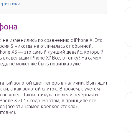
теристики
фона
 не изменились по сравнению с iPhone X. Это
рсия S никогда не отличалась от обычной.
Phone XS — это самый лучший девайс, который
ь владельцам iPhone X? Все, в топку? На самом
ведь не может же быть новинка хуже
гатый золотой цвет теперь в наличии. Выглядит
ки, а как золотой слиток. Впрочем, с учетом
о не ушел. Также никуда не делись черная и
hone X 2017 года. На этом, в принципе все,
а (все эти «самое крепкое стекло»,
лтовня).