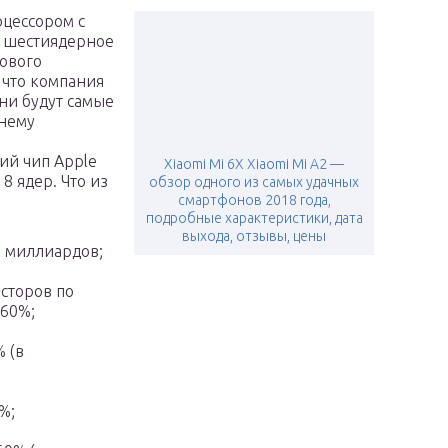
оцессором с
о шестиядерное
ового
 что компания
они будут самые
жнему
ий чип Apple
Xiaomi Mi 6X Xiaomi Mi A2 —
8 ядер. Что из
обзор одного из самых удачных
смартфонов 2018 года,
подробные характеристики, дата
выхода, отзывы, цены
9 миллиардов;
исторов по
 60%;
 (в
%;