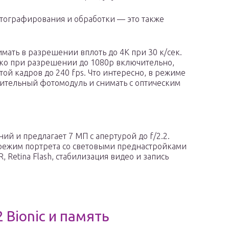
отографирования и обработки — это также
имать в разрешении вплоть до 4К при 30 к/сек.
лько при разрешении до 1080р включительно,
той кадров до 240 fps. Что интересно, в режиме
ительный фотомодуль и снимать с оптическим
ий и предлагает 7 МП с апертурой до f/2.2.
режим портрета со световыми преднастройками
DR, Retina Flash, стабилизация видео и запись
 Bionic и память