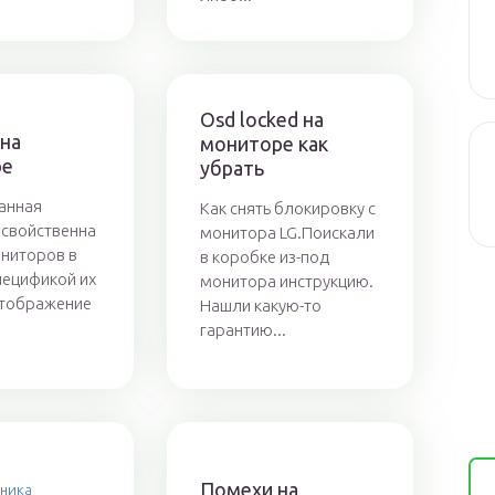
Osd locked на
 на
мониторе как
ре
убрать
анная
Как снять блокировку с
свойственна
монитора LG.Поискали
ниторов в
в коробке из-под
спецификой их
монитора инструкцию.
Отображение
Нашли какую-то
гарантию...
Помехи на
хника