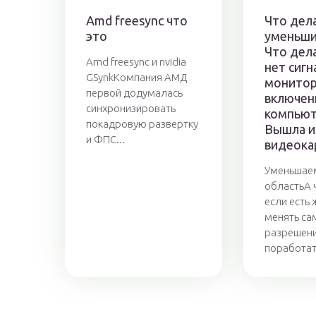
Amd freesync что
Что дел
это
уменьши
Что дела
Amd freesync и nvidia
нет сигн
GSynkКомпания АМД
монитор
первой додумалась
включен
синхронизировать
компью
покадровую развертку
Вышла и
и ФПС...
видеока
Уменьшае
областьА 
если есть
менять са
разрешени
поработать