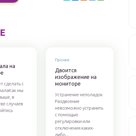
Е
Прочее
ала на
Двоится
ре
изображение на
мониторе
т сделать с
чалаКак мы
Устранение неполадок
выше, в
Раздвоение
ве случаев
невозможно устранить
ойтись
с помощью
регулировки или
отключения каких-
либо...