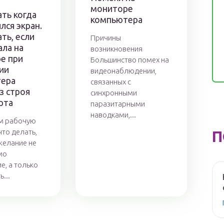
мониторе
ать когда
компьютера
лся экран.
ть, если
Причины
ала на
возникновения
е при
Большинство помех на
ии
видеонаблюдении,
тера
связанных с
з строя
синхронными
рта
паразитарными
наводками,...
м рабочую
что делать,
П
 желание не
мо
е, а только
...