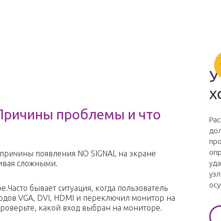
У
х
 Причины проблемы и что
Рас
дол
про
опр
 причины появления NO SIGNAL на экране
чивая сложными.
уда
узл
осу
.Часто бывает ситуация, когда пользователь
одов VGA, DVI, HDMI и переключил монитор на
роверьте, какой вход выбран на мониторе.