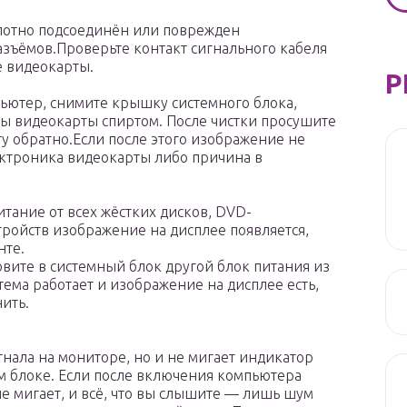
лотно подсоединён или поврежден
разъёмов.Проверьте контакт сигнального кабеля
е видеокарты.
Р
ьютер, снимите крышку системного блока,
ты видеокарты спиртом. После чистки просушите
у обратно.Если после этого изображение не
ектроника видеокарты либо причина в
тание от всех жёстких дисков, DVD-
тройств изображение на дисплее появляется,
нте.
овите в системный блок другой блок питания из
тема работает и изображение на дисплее есть,
ить.
гнала на мониторе, но и не мигает индикатор
м блоке. Если после включения компьютера
е мигает, и всё, что вы слышите — лишь шум