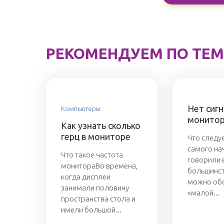
РЕКОМЕНДУЕМ ПО ТЕМ
Нет сигн
Компьютеры
монито
Как узнать сколько
герц в мониторе
Что следуе
самого на
Что такое частота
говорили 
монитораВо времена,
большинст
когда дисплеи
можно об
занимали половину
«малой...
пространства стола и
имели большой...