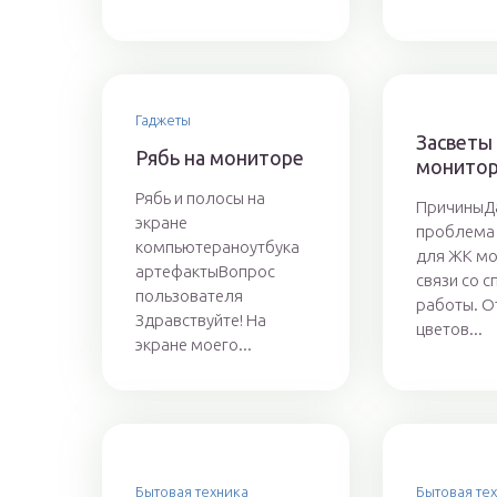
Гаджеты
Засветы
Рябь на мониторе
монито
Рябь и полосы на
ПричиныД
экране
проблема 
компьютераноутбука
для ЖК мо
артефактыВопрос
связи со 
пользователя
работы. 
Здравствуйте! На
цветов...
экране моего...
Бытовая техника
Бытовая те