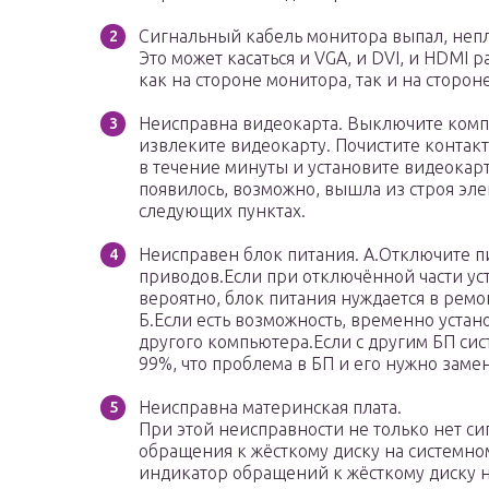
Сигнальный кабель монитора выпал, неп
Это может касаться и VGA, и DVI, и HDMI 
как на стороне монитора, так и на сторон
Неисправна видеокарта. Выключите комп
извлеките видеокарту. Почистите контак
в течение минуты и установите видеокарт
появилось, возможно, вышла из строя эл
следующих пунктах.
Неисправен блок питания. А.Отключите пи
приводов.Если при отключённой части ус
вероятно, блок питания нуждается в ремо
Б.Если есть возможность, временно устан
другого компьютера.Если с другим БП сис
99%, что проблема в БП и его нужно замен
Неисправна материнская плата.
При этой неисправности не только нет си
обращения к жёсткому диску на системно
индикатор обращений к жёсткому диску н