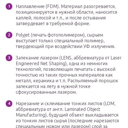
Наплавление (FDM). Материал разогревается,
позиционируется в нужной области, наносится
каплей, полосой и т.п., и после остывания
затвердевает в требуемой форме.
Polyjet (печать фотополимером), сырьем
выступает только специальный полимер,
твердеющий при воздействии УФ излучения.
Запекание лазером (LENS, аббревиатура от Laser
Engineered Net Shaping), одна из немногих
технологий, позволяющих печатать с высокой
точностью из таких прочных материалов как
металл, керамика и т.п. Распыляемый порошок
запекается на лету в нужной точке
сфокусированным лазером.
Нарезание и склеивание тонких листов (LOM,
аббревиатура от англ. Laminated Object
Manufacturing), будущий объект выкладывается
из тонких листов сырья (последние нарезаются
специальным ножом или лазером) слой за