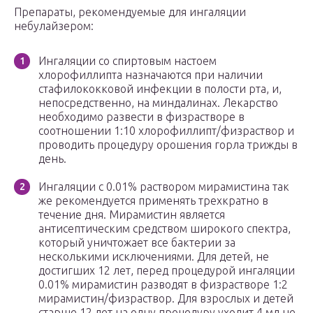
Препараты, рекомендуемые для ингаляции
небулайзером:
Ингаляции со спиртовым настоем
хлорофиллипта назначаются при наличии
стафилококковой инфекции в полости рта, и,
непосредственно, на миндалинах. Лекарство
необходимо развести в физрастворе в
соотношении 1:10 хлорофиллипт/физраствор и
проводить процедуру орошения горла трижды в
день.
Ингаляции с 0.01% раствором мирамистина так
же рекомендуется применять трехкратно в
течение дня. Мирамистин является
антисептическим средством широкого спектра,
который уничтожает все бактерии за
несколькими исключениями. Для детей, не
достигших 12 лет, перед процедурой ингаляции
0.01% мирамистин разводят в физрастворе 1:2
мирамистин/физраствор. Для взрослых и детей
старше 12 лет на одну процедуру уходит 4 мл не