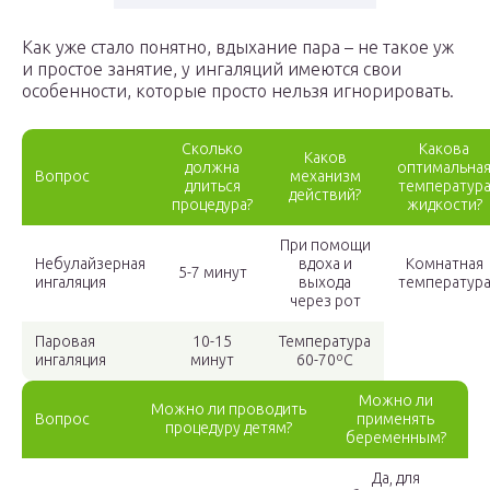
Как уже стало понятно, вдыхание пара – не такое уж
и простое занятие, у ингаляций имеются свои
особенности, которые просто нельзя игнорировать.
Сколько
Какова
Каков
должна
оптимальна
Вопрос
механизм
длиться
температур
действий?
процедура?
жидкости?
При помощи
Небулайзерная
вдоха и
Комнатная
5-7 минут
ингаляция
выхода
температур
через рот
Паровая
10-15
Температура
ингаляция
минут
60-70ºС
Можно ли
Можно ли проводить
Вопрос
применять
процедуру детям?
беременным?
Да, для