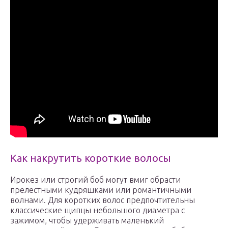
Как накрутить короткие волосы
Ирокез или строгий боб могут вмиг обрасти
прелестными кудряшками или романтичными
волнами. Для коротких волос предпочтительны
классические щипцы небольшого диаметра с
зажимом, чтобы удерживать маленький