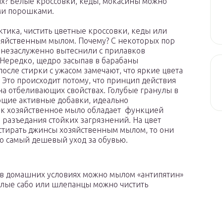
ях? Белые кроссовки, кеды, мокасины можно
ми порошками.
тика, чистить цветные кроссовки, кеды или
яйственным мылом. Почему? С некоторых пор
незаслуженно вытеснили с прилавков
 Нередко, щедро засыпав в барабаны
сле стирки с ужасом замечают, что яркие цвета
Это происходит потому, что принцип действия
на отбеливающих свойствах. Голубые гранулы в
ающие активные добавки, идеально
как хозяйственное мыло обладает функцией
 разъедания стойких загрязнений. На цвет
 стирать джинсы хозяйственным мылом, то они
то самый дешевый уход за обувью.
 в домашних условиях можно мылом «антипятин»
елые сабо или шлепанцы можно чистить