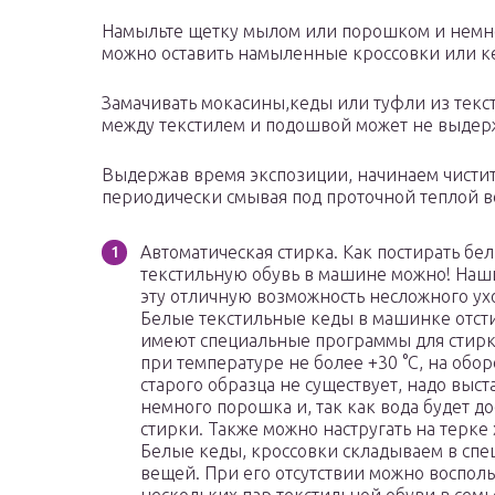
Намыльте щетку мылом или порошком и немно
можно оставить намыленные кроссовки или ке
Замачивать мокасины,кеды или туфли из текст
между текстилем и подошвой может не выдер
Выдержав время экспозиции, начинаем чисти
периодически смывая под проточной теплой во
Автоматическая стирка. Как постирать бе
текстильную обувь в машине можно! Наш
эту отличную возможность несложного ух
Белые текстильные кеды в машинке отс
имеют специальные программы для стирки
при температуре не более +30 °С, на обо
старого образца не существует, надо выс
немного порошка и, так как вода будет д
стирки. Также можно настругать на терк
Белые кеды, кроссовки складываем в сп
вещей. При его отсутствии можно восполь