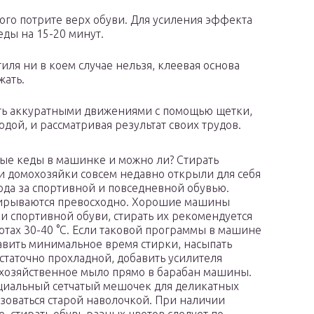
го потрите верх обуви. Для усиления эффекта
ды на 15-20 минут.
иля ни в коем случае нельзя, клеевая основа
жать.
ть аккуратными движениями с помощью щетки,
дой, и рассматривая результат своих трудов.
лые кеды в машинке и можно ли? Стирать
и домохозяйки совсем недавно открыли для себя
ода за спортивной и повседневной обувью.
тирываются превосходно. Хорошие машины
 спортивной обуви, стирать их рекомендуется
ротах 30-40 °С. Если таковой программы в машине
тавить минимальное время стирки, насыпать
остаточно прохладной, добавить усилителя
е хозяйственное мыло прямо в барабан машины.
ециальный сетчатый мешочек для деликатных
зоваться старой наволочкой. При наличии