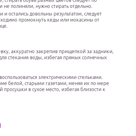
, стирать обувь разных цветов следует по
и не полиняли, нужно стирать отдельно.
ви и остались довольны результатом, следует
обходимо промокнуть кеды или мокасины от
нце.
евку, аккуратно закрепив прищепкой за задники,
для стекания воды, избегая прямых солнечных
воспользоваться электрическими стельками.
ме белой, старыми газетами, меняя их по мере
 просушки в сухое место, избегая близости к
ы