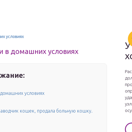
них условиях
У
и в домашних условиях
х
Рас
жание:
дол
про
опр
в домашних условиях
уда
узл
осу
заводчик кошек, продала больную кошку.