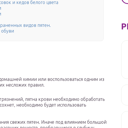
овок и кедов белого цвета
и
и
Р
траненных видов пятен.
 обуви
 домашней химии или воспользоваться одним из
их несложих правил.
агрязнений, пятна крови необходимо обработать
засохнет, необходимо будет использовать
ания свежих пятен. Иначе под влиянием большой
красящих веществ, пробравшиеся в глубину