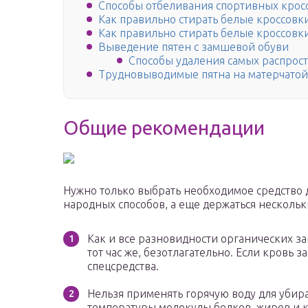
Способы отбеливания спортивных кросс
Как правильно стирать белые кроссовк
Как правильно стирать белые кроссовк
Выведение пятен с замшевой обуви
Способы удаления самых распрос
Трудновыводимые пятна на матерчатой
Общие рекомендации
Нужно только выбрать необходимое средство
народных способов, а еще держаться нескольк
Как и все разновидности органических з
тот час же, безотлагательно. Если кровь 
спецсредства.
Нельзя применять горячую воду для убир
температуры молекулы белков, жиров и 