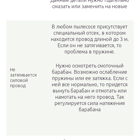
Данные детали нужно тщательно
смазать или заменить на новые
В любом пылесосе присутствует
специальный отсек, в котором
находится провод длиной до 3 м.
Если он не затягивается, то
проблема в пружине.
Нужно осмотреть смоточный
Не
барабан. Возможно ослабление
затягивается
пружины или ее затяжка. Если с
силовой
ней все нормально, то придется
провод
вынуть барабан и отмотать или
намотать на него провод. Так
регулируется сила натяжения
барабана