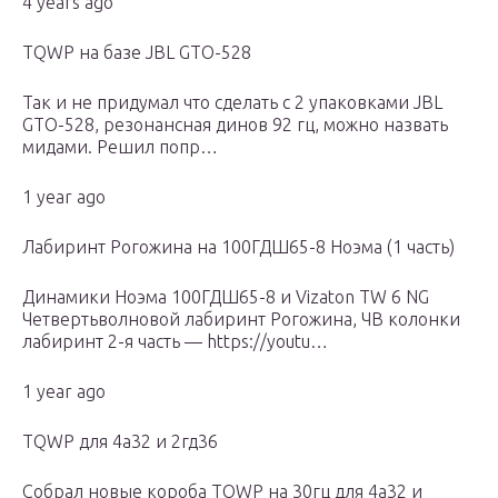
4 years ago
TQWP на базе JBL GTO-528
Так и не придумал что сделать с 2 упаковками JBL
GTO-528, резонансная динов 92 гц, можно назвать
мидами. Решил попр…
1 year ago
Лабиринт Рогожина на 100ГДШ65-8 Ноэма (1 часть)
Динамики Ноэма 100ГДШ65-8 и Vizaton TW 6 NG
Четвертьволновой лабиринт Рогожина, ЧВ колонки
лабиринт 2-я часть — https://youtu…
1 year ago
TQWP для 4а32 и 2гд36
Собрал новые короба TQWP на 30гц для 4а32 и