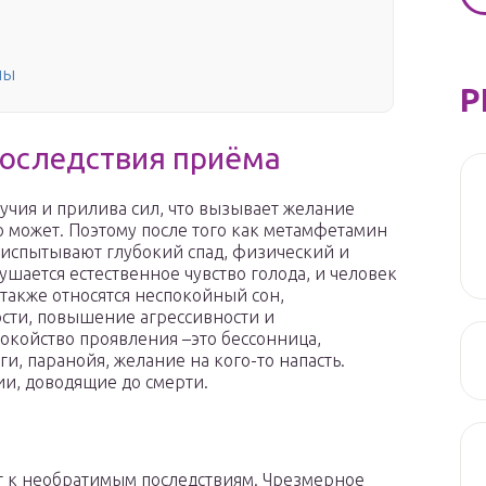
ны
Р
последствия приёма
чия и прилива сил, что вызывает желание
но может. Поэтому после того как метамфетамин
 испытывают глубокий спад, физический и
шается естественное чувство голода, и человек
также относятся неспокойный сон,
ости, повышение агрессивности и
койство проявления –это бессонница,
и, паранойя, желание на кого-то напасть.
и, доводящие до смерти.
 к необратимым последствиям. Чрезмерное