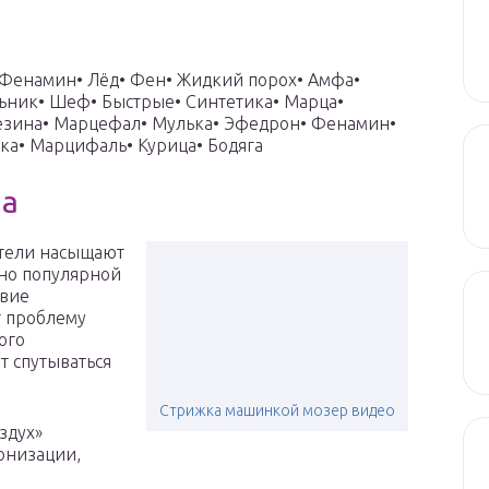
Фенамин• Лёд• Фен• Жидкий порох• Амфа•
льник• Шеф• Быстрые• Синтетика• Марца•
езина• Марцефал• Мулька• Эфедрон• Фенамин•
шка• Марцифаль• Курица• Бодяга
на
ители насыщают
но популярной
твие
т проблему
ого
т спутываться
Стрижка машинкой мозер видео
здух»
ионизации,