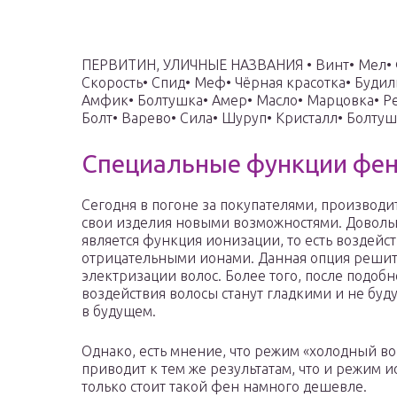
ПЕРВИТИН, УЛИЧНЫЕ НАЗВАНИЯ • Винт• Мел• 
Скорость• Спид• Меф• Чёрная красотка• Буди
Амфик• Болтушка• Амер• Масло• Марцовка• Р
Болт• Варево• Сила• Шуруп• Кристалл• Болту
Специальные функции фе
Сегодня в погоне за покупателями, производ
свои изделия новыми возможностями. Доволь
является функция ионизации, то есть воздейс
отрицательными ионами. Данная опция реши
электризации волос. Более того, после подобн
воздействия волосы станут гладкими и не буду
в будущем.
Однако, есть мнение, что режим «холодный во
приводит к тем же результатам, что и режим 
только стоит такой фен намного дешевле.