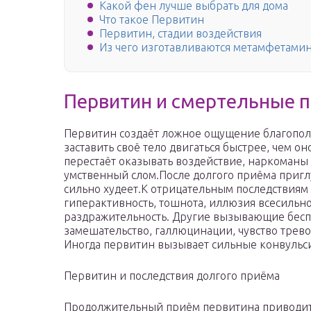
Какой фен лучше выбрать для дома
Что такое Первитин
Первитин, стадии воздействия
Из чего изготавливаются метамфетами
Первитин и смертельные 
Первитин создаёт ложное ощущение благополу
заставить своё тело двигаться быстрее, чем о
перестаёт оказывать воздействие, наркоманы
умственный слом.После долгого приёма приглу
сильно худеет.К отрицательным последствиям 
гиперактивность, тошнота, иллюзия всесильн
раздражительность. Другие вызывающие беспо
замешательство, галлюцинации, чувство тревог
Иногда первитин вызывает сильные конвульси
Первитин и последствия долгого приёма
Продолжительный приём первитина приводит