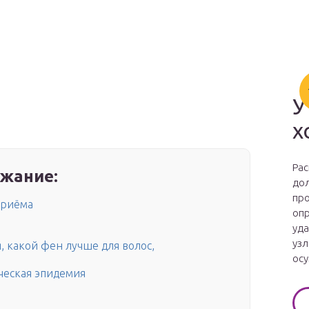
У
х
Рас
жание:
дол
про
приёма
опр
уда
узл
, какой фен лучше для волос,
осу
еская эпидемия