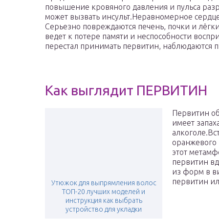
повышение кровяного давления и пульса разр
может вызвать инсульт.Неравномерное сердц
Серьезно повреждаются печень, почки и лёгки
ведет к потере памяти и неспособности воспри
перестал принимать первитин, наблюдаются п
Как выглядит ПЕРВИТИН
Первитин об
имеет запаха
алкоголе.Вс
оранжевого 
этот метамф
первитин вд
из форм в в
первитин ил
Утюжок для выпрямления волос
ТОП-20 лучших моделей и
инструкция как выбрать
устройство для укладки