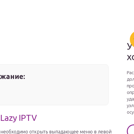
У
х
Рас
жание:
дол
про
опр
уда
узл
осу
Lazy IPTV
ов необходимо открыть выпадающее меню в левой