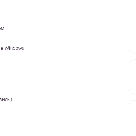
ом
в Windows
висы)