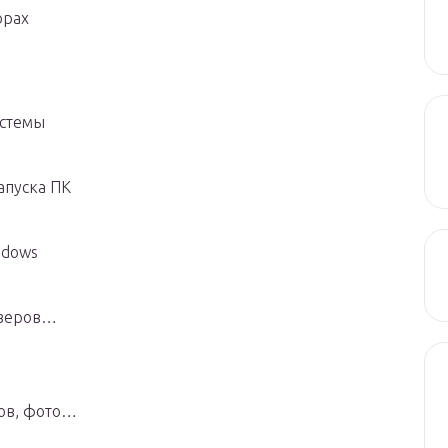
орах
истемы
апуска ПК
ndows
йверов…
ов, фото…