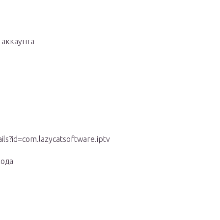
 аккаунта
ils?id=com.lazycatsoftware.iptv
кода