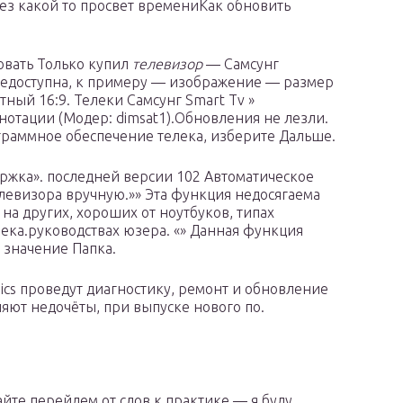
ез какой то просвет времениКак обновить
овать Только купил
телевизор
— Самсунг
недоступна, к примеру — изображение — размер
тный 16:9. Телеки Самсунг Smart Tv »
тации (Модер: dimsat1).Обновления не лезли.
раммное обеспечение телека, изберите Дальше.
ржка». последней версии 102 Автоматическое
евизора вручную.»» Эта функция недосягаема
на других, хороших от ноутбуков, типах
ека.руководствах юзера. «» Данная функция
 значение Папка.
ics проведут диагностику, ремонт и обновление
яют недочёты, при выпуске нового по.
айте перейдем от слов к практике — я буду