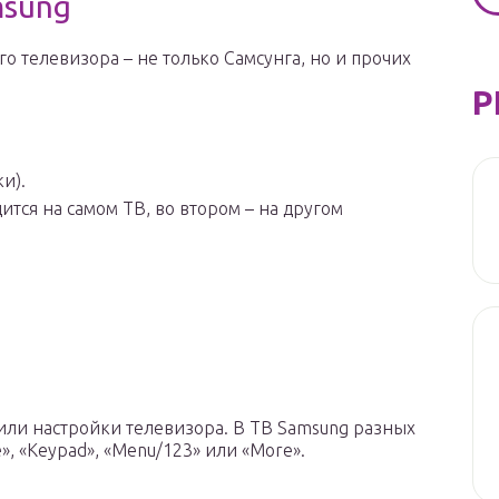
msung
о телевизора – не только Самсунга, но и прочих
Р
и).
ится на самом ТВ, во втором – на другом
или настройки телевизора. В ТВ Samsung разных
, «Keypad», «Menu/123» или «More».