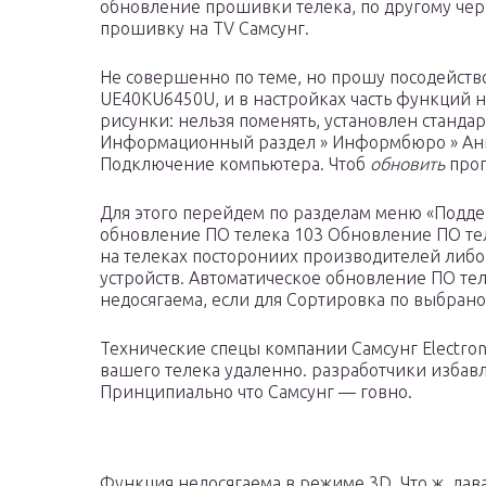
обновление прошивки телека, по другому чер
прошивку на TV Самсунг.
Не совершенно по теме, но прошу посодейств
UE40KU6450U, и в настройках часть функций 
рисунки: нельзя поменять, установлен стандар
Информационный раздел » Информбюро » Анно
Подключение компьютера. Чтоб
обновить
прог
Для этого перейдем по разделам меню «Подде
обновление ПО телека 103 Обновление ПО тел
на телеках посторониих производителей либо 
устройств. Автоматическое обновление ПО тел
недосягаема, если для Сортировка по выбрано
Технические спецы компании Самсунг Electron
вашего телека удаленно. разработчики избавл
Принципиально что Самсунг — говно.
Функция недосягаема в режиме 3D. Что ж, дав