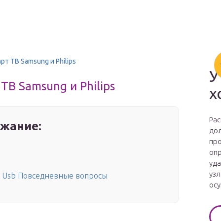
т ТВ Samsung и Philips
У
В Samsung и Philips
х
Рас
жание:
дол
про
опр
уда
узл
з Usb Повседневные вопросы
осу