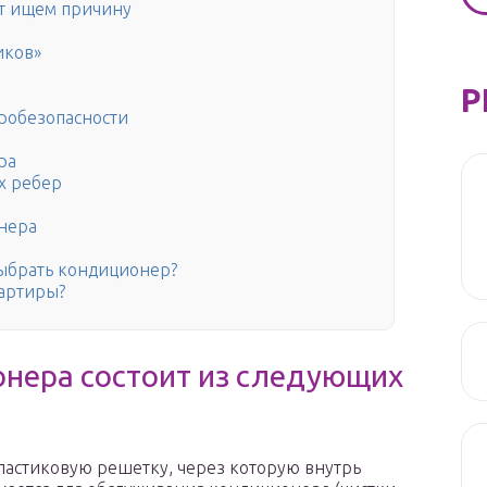
т ищем причину
иков»
Р
робезопасности
ра
х ребер
нера
ыбрать кондиционер?
артиры?
онера состоит из следующих
ластиковую решетку, через которую внутрь