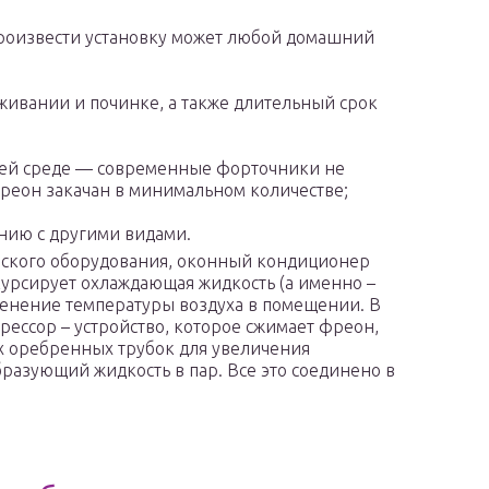
произвести установку может любой домашний
луживании и починке, а также длительный срок
ей среде — современные форточники не
реон закачан в минимальном количестве;
нию с другими видами.
еского оборудования, оконный кондиционер
курсирует охлаждающая жидкость (а именно –
менение температуры воздуха в помещении. В
ессор – устройство, которое сжимает фреон,
х оребренных трубок для увеличения
бразующий жидкость в пар. Все это соединено в