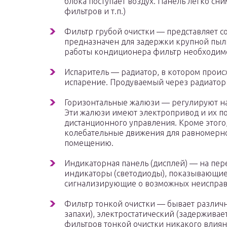
блока поступает воздух. Панель легко сн
фильтров и т.п.)
Фильтр грубой очистки — представляет с
предназначен для задержки крупной пыли
работы кондиционера фильтр необходимо 
Испаритель — радиатор, в котором проис
испарение. Продуваемый через радиатор в
Горизонтальные жалюзи — регулируют на
Эти жалюзи имеют электропривод и их по
дистанционного управления. Кроме этого
колебательные движения для равномерно
помещению.
Индикаторная панель (дисплей) — на пе
индикаторы (светодиоды), показывающи
сигнализирующие о возможных неисправ
Фильтр тонкой очистки — бывает различн
запахи), электростатический (задерживает
фильтров тонкой очистки никакого влиян