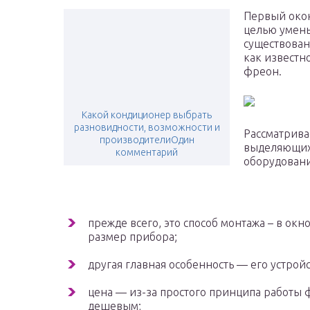
Первый окон
целью умень
существован
как известн
фреон.
Какой кондиционер выбрать
разновидности, возможности и
Рассматрива
производителиОдин
выделяющих 
комментарий
оборудовани
прежде всего, это способ монтажа – в окн
размер прибора;
другая главная особенность — его устрой
цена — из-за простого принципа работы
дешевым;