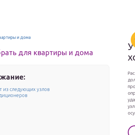
вартиры и дома
У
рать для квартиры и дома
х
Рас
жание:
дол
про
т из следующих узлов
опр
ндиционеров
уда
узл
осу