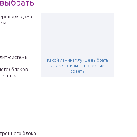
 выбрать
ров для дома:
е и
лит-системы,
Какой ламинат лучше выбрать
для квартиры — полезные
ого) блоков.
советы
лезных
треннего блока.