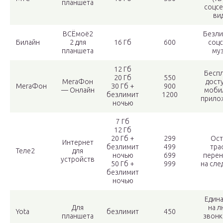
планшета
соцсе
ви
ВСЁмоё2
Безли
Билайн
2 для
16 Гб
600
соцс
планшета
му
12 Гб
Бесп
20 Гб
550
МегаФон
досту
МегаФон
З0 Гб +
900
— Онлайн
моби
безлимит
1200
прило
ночью
7 Гб
12 Гб
20 Гб +
299
Ост
Интернет
безлимит
499
тра
Теле2
для
ночью
699
перен
устройств
50 Гб +
999
на сле
безлимит
ночью
Едина
Для
на 
Yota
безлимит
450
планшета
звонк