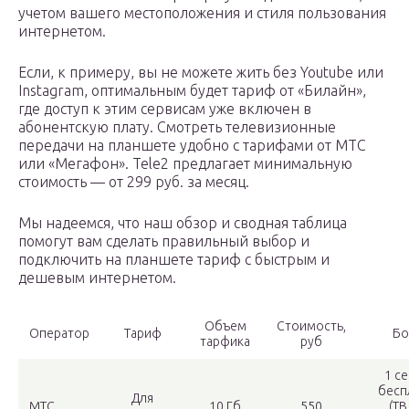
учетом вашего местоположения и стиля пользования
интернетом.
Если, к примеру, вы не можете жить без Youtube или
Instagram, оптимальным будет тариф от «Билайн»,
где доступ к этим сервисам уже включен в
абонентскую плату. Смотреть телевизионные
передачи на планшете удобно с тарифами от МТС
или «Мегафон». Tele2 предлагает минимальную
стоимость — от 299 руб. за месяц.
Мы надеемся, что наш обзор и сводная таблица
помогут вам сделать правильный выбор и
подключить на планшете тариф с быстрым и
дешевым интернетом.
Объем
Стоимость,
Оператор
Тариф
Бо
тарфика
руб
1 с
бесп
Для
МТС
10 Гб
550
(ТВ