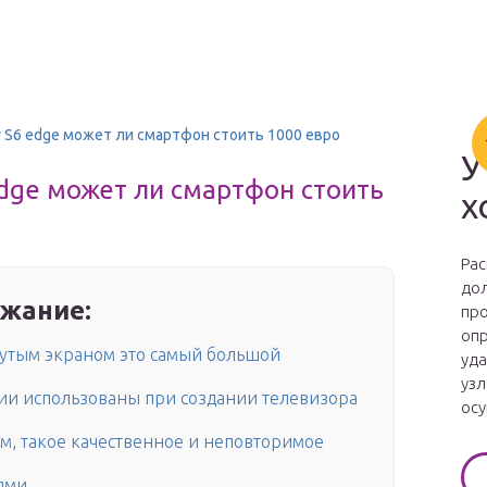
xy S6 edge может ли смартфон стоить 1000 евро
У
 edge может ли смартфон стоить
х
Рас
дол
жание:
про
опр
нутым экраном это самый большой
уда
узл
гии использованы при создании телевизора
осу
ом, такое качественное и неповторимое
ями