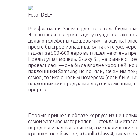
Foto: DELFI
Все флагманы Samsung до этого года были пл
Это позволяло держать цену в узде, однако н
делало телефоны «дешевыми» на ощупь. Плюс
просто быстрее изнашивался, так что уже через
гаджет за 500-600 евро выглядел не очень пр
Предыдущая модель, Galaxy S5, на рынке с тр
провалилась — она была вполне хорошей, но 
поклонники Samsung не поняли, зачем им поку
самое, только с новым номером» (если бы у н
поклонниками продукции другой компании, на 
прорыв.
Прорыв пришел в образе корпуса из не новых
самой Samsung материалов — стекла и металла.
передняя и задняя крышки, а металлические, с
крышке, не обычное, а Gorilla Glass 4, так что 