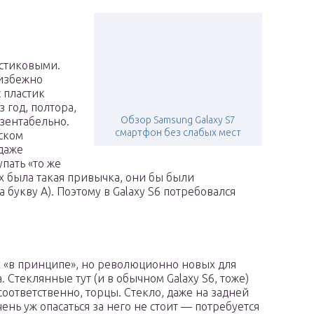
астиковыми.
еизбежно
 пластик
 год, полтора,
Обзор Samsung Galaxy S7
езентабельно.
смартфон без слабых мест
еском
даже
пать «то же
их была такая привычка, они бы были
букву A). Поэтому в Galaxy S6 потребовался
 «в принципе», но революционно новых для
 Стеклянные тут (и в обычном Galaxy S6, тоже)
оответственно, торцы. Стекло, даже на задней
очень уж опасаться за него не стоит — потребуется