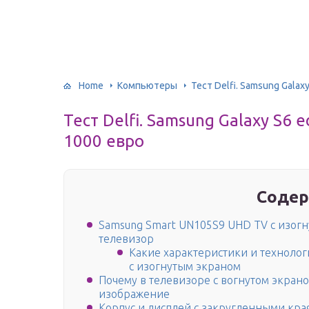
Home
Компьютеры
Тест Delfi. Samsung Gala
Тест Delfi. Samsung Galaxy S6
1000 евро
Содер
Samsung Smart UN105S9 UHD TV с изог
телевизор
Какие характеристики и техноло
с изогнутым экраном
Почему в телевизоре с вогнутом экран
изображение
Корпус и дисплей с закругленными кра