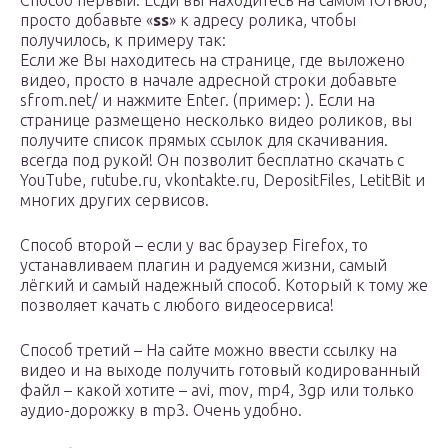
Способ первый. Есди вы находитесь на самом Ютьюб,
просто добавьте «
ss
» к адресу ролика, чтобы
получилось, к примеру так:
Если же Вы находитесь на странице, где выложено
видео, просто в начале адресной строки добавьте
sfrom.net/ и нажмите Enter. (пример: ). Если на
странице размещено несколько видео роликов, вы
получите список прямых ссылок для скачивания.
всегда под рукой! Он позволит бесплатно скачать с
YouTube, rutube.ru, vkontakte.ru, DepositFiles, LetitBit и
многих других сервисов.
Способ второй – если у вас браузер Firefox, то
устанавливаем плагин и радуемся жизни, самый
лёгкий и самый надежный способ. Который к тому же
позволяет качать с любого видеосервиса!
Способ третий – На сайте можно ввести ссылку на
видео и на выходе получить готовый кодированный
файл – какой хотите – avi, mov, mp4, 3gp или только
аудио-дорожку в mp3. Очень удобно.