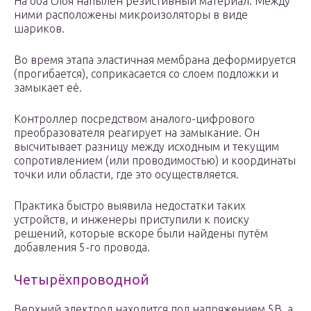
На оба слоя напылен резистивный материал. Между
ними расположены микроизоляторы в виде
шариков.
Во время этапа эластичная мембрана деформируется
(прогибается), соприкасается со слоем подложки и
замыкает её.
Контроллер посредством аналого-цифрового
преобразователя реагирует на замыкание. Он
высчитывает разницу между исходным и текущим
сопротивлением (или проводимостью) и координаты
точки или области, где это осуществляется.
Практика быстро выявила недостатки таких
устройств, и инженеры приступили к поиску
решений, которые вскоре были найдены путём
добавления 5-го провода.
Четырёхпроводной
Верхний электрод находится под напряжением 5В, а