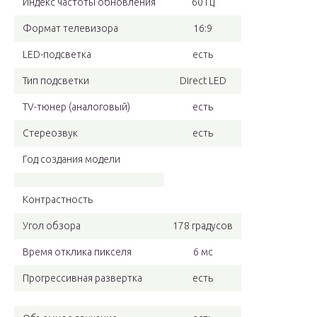
Индекс частоты обновления
60 Гц
Формат телевизора
16:9
LED-подсветка
есть
Тип подсветки
Direct LED
TV-тюнер (аналоговый)
есть
Стереозвук
есть
Год создания модели
Контрастность
Угол обзора
178 градусов
Время отклика пикселя
6 мс
Прогрессивная развертка
есть